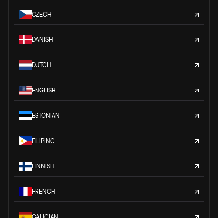
CZECH
DANISH
DUTCH
ENGLISH
ESTONIAN
FILIPINO
FINNISH
FRENCH
GALICIAN