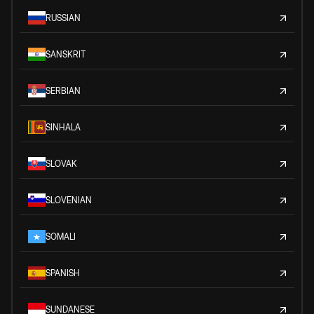
RUSSIAN
SANSKRIT
SERBIAN
SINHALA
SLOVAK
SLOVENIAN
SOMALI
SPANISH
SUNDANESE