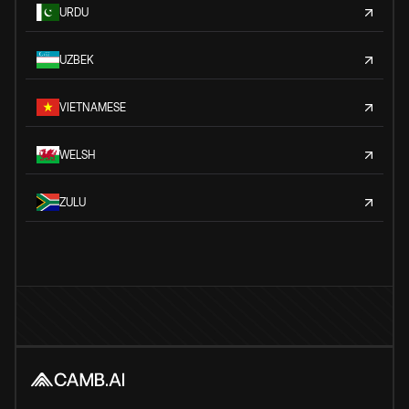
URDU
UZBEK
VIETNAMESE
WELSH
ZULU