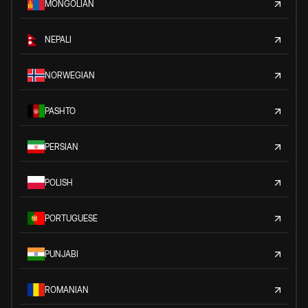
MONGOLIAN
NEPALI
NORWEGIAN
PASHTO
PERSIAN
POLISH
PORTUGUESE
PUNJABI
ROMANIAN