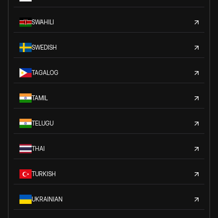
SWAHILI
SWEDISH
TAGALOG
TAMIL
TELUGU
THAI
TURKISH
UKRAINIAN