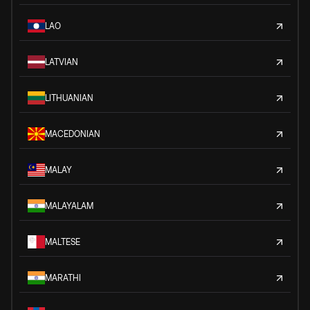
LAO
LATVIAN
LITHUANIAN
MACEDONIAN
MALAY
MALAYALAM
MALTESE
MARATHI