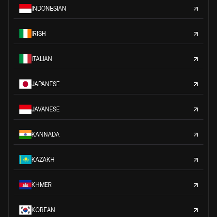
INDONESIAN
IRISH
ITALIAN
JAPANESE
JAVANESE
KANNADA
KAZAKH
KHMER
KOREAN