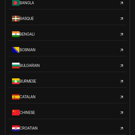
BANGLA
BASQUE
BENGALI
BOSNIAN
BULGARIAN
BURMESE
CATALAN
CHINESE
CROATIAN