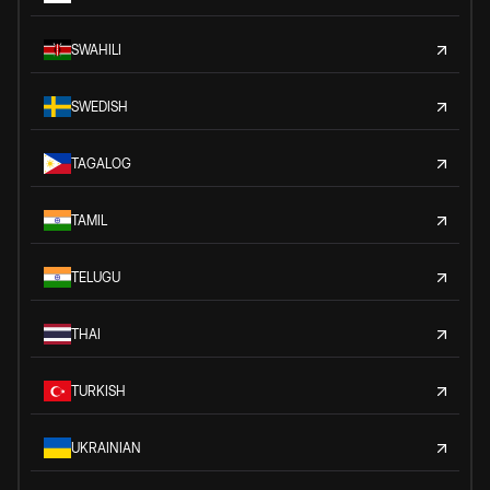
SWAHILI
SWEDISH
TAGALOG
TAMIL
TELUGU
THAI
TURKISH
UKRAINIAN