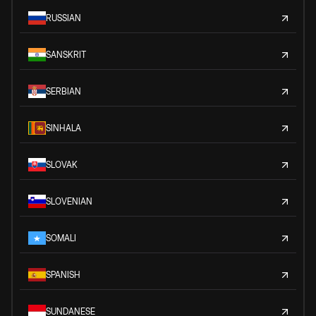
RUSSIAN
SANSKRIT
SERBIAN
SINHALA
SLOVAK
SLOVENIAN
SOMALI
SPANISH
SUNDANESE