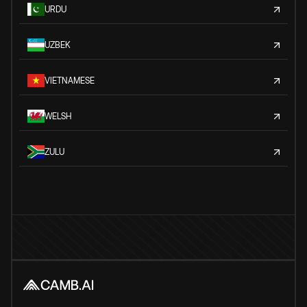
URDU
UZBEK
VIETNAMESE
WELSH
ZULU