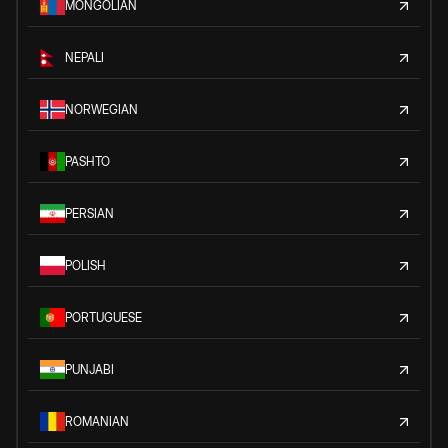
MONGOLIAN
NEPALI
NORWEGIAN
PASHTO
PERSIAN
POLISH
PORTUGUESE
PUNJABI
ROMANIAN