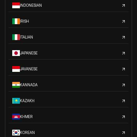
INDONESIAN
IRISH
ITALIAN
JAPANESE
JAVANESE
KANNADA
KAZAKH
KHMER
KOREAN