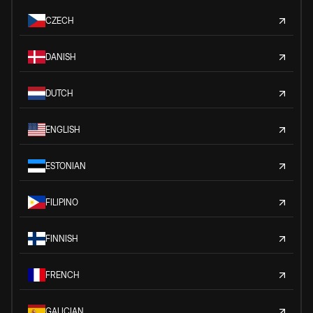
CZECH
DANISH
DUTCH
ENGLISH
ESTONIAN
FILIPINO
FINNISH
FRENCH
GALICIAN