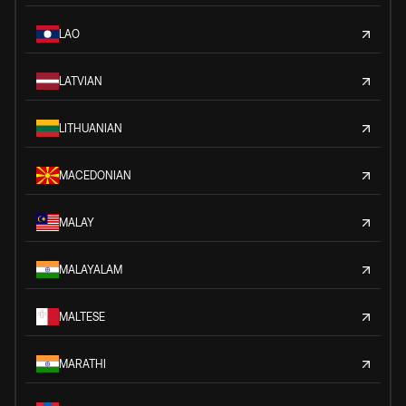
LAO
LATVIAN
LITHUANIAN
MACEDONIAN
MALAY
MALAYALAM
MALTESE
MARATHI