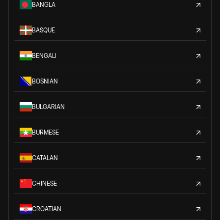
BANGLA
BASQUE
BENGALI
BOSNIAN
BULGARIAN
BURMESE
CATALAN
CHINESE
CROATIAN