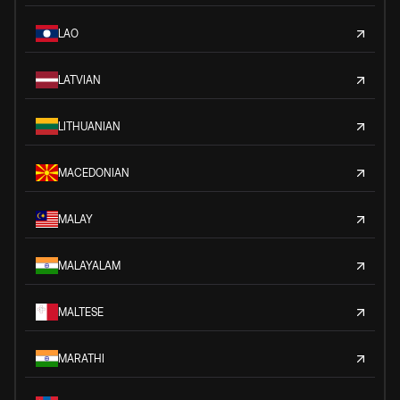
LAO
LATVIAN
LITHUANIAN
MACEDONIAN
MALAY
MALAYALAM
MALTESE
MARATHI