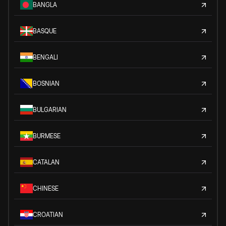
BANGLA
BASQUE
BENGALI
BOSNIAN
BULGARIAN
BURMESE
CATALAN
CHINESE
CROATIAN