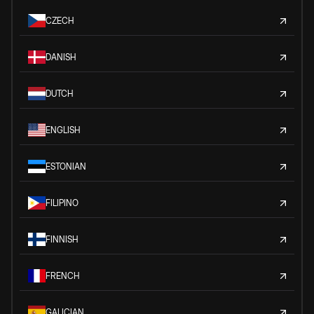
CZECH
DANISH
DUTCH
ENGLISH
ESTONIAN
FILIPINO
FINNISH
FRENCH
GALICIAN