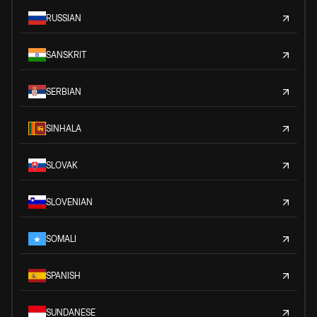
RUSSIAN
SANSKRIT
SERBIAN
SINHALA
SLOVAK
SLOVENIAN
SOMALI
SPANISH
SUNDANESE