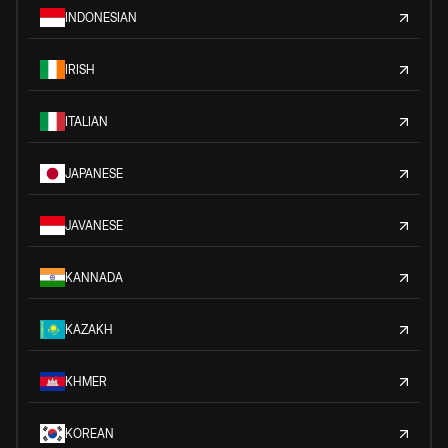
INDONESIAN
IRISH
ITALIAN
JAPANESE
JAVANESE
KANNADA
KAZAKH
KHMER
KOREAN