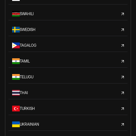
SWAHILI
SWEDISH
TAGALOG
TAMIL
TELUGU
THAI
TURKISH
UKRAINIAN