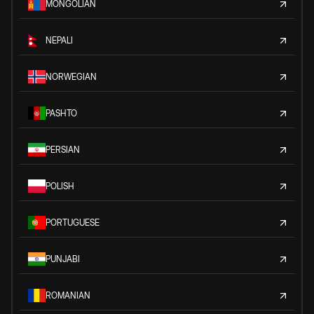
MONGOLIAN
NEPALI
NORWEGIAN
PASHTO
PERSIAN
POLISH
PORTUGUESE
PUNJABI
ROMANIAN