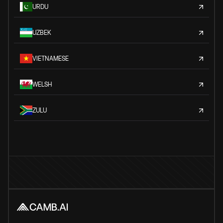
URDU
UZBEK
VIETNAMESE
WELSH
ZULU