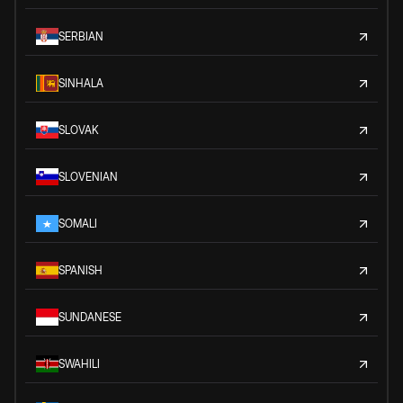
SERBIAN
SINHALA
SLOVAK
SLOVENIAN
SOMALI
SPANISH
SUNDANESE
SWAHILI