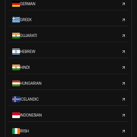
GERMAN
GREEK
GUJARATI
HEBREW
HINDI
HUNGARIAN
ICELANDIC
INDONESIAN
IRISH