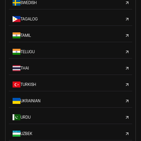
SWEDISH
TAGALOG
TAMIL
TELUGU
THAI
TURKISH
UKRAINIAN
URDU
UZBEK