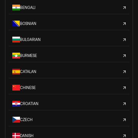
BENGALI
BOSNIAN
BULGARIAN
BURMESE
CATALAN
CHINESE
CROATIAN
CZECH
DANISH