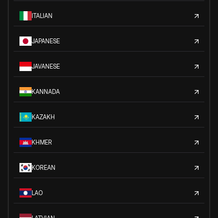
ITALIAN
JAPANESE
JAVANESE
KANNADA
KAZAKH
KHMER
KOREAN
LAO