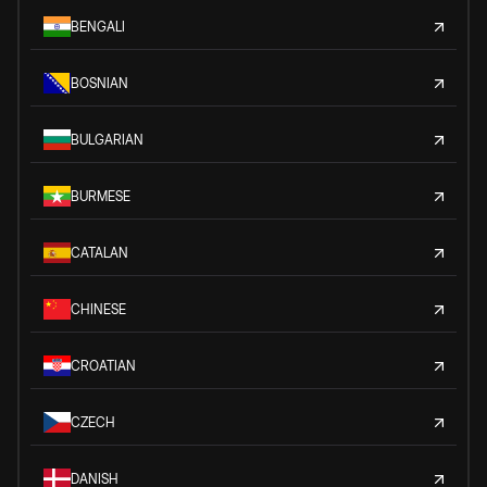
BENGALI
BOSNIAN
BULGARIAN
BURMESE
CATALAN
CHINESE
CROATIAN
CZECH
DANISH