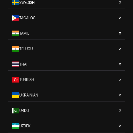
SWEDISH
TAGALOG
TAMIL
TELUGU
THAI
TURKISH
UKRAINIAN
URDU
UZBEK