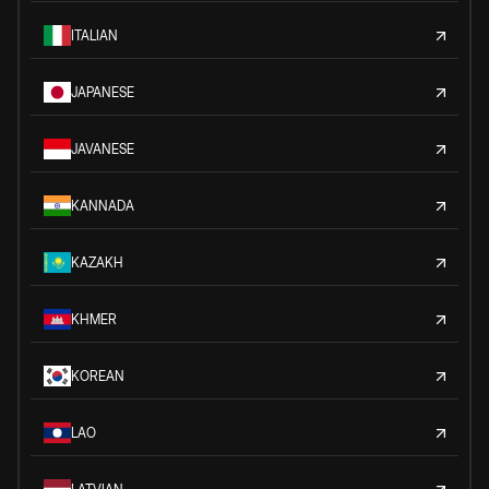
ITALIAN
JAPANESE
JAVANESE
KANNADA
KAZAKH
KHMER
KOREAN
LAO