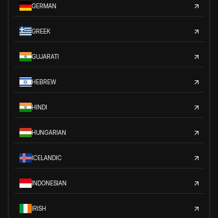
GERMAN
GREEK
GUJARATI
HEBREW
HINDI
HUNGARIAN
ICELANDIC
INDONESIAN
IRISH