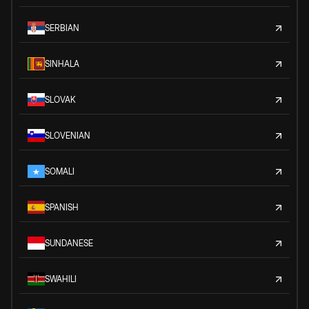
SERBIAN
SINHALA
SLOVAK
SLOVENIAN
SOMALI
SPANISH
SUNDANESE
SWAHILI