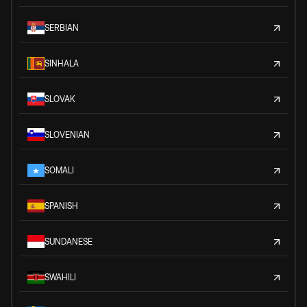
SERBIAN
SINHALA
SLOVAK
SLOVENIAN
SOMALI
SPANISH
SUNDANESE
SWAHILI