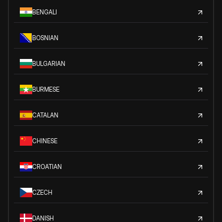
BENGALI
BOSNIAN
BULGARIAN
BURMESE
CATALAN
CHINESE
CROATIAN
CZECH
DANISH