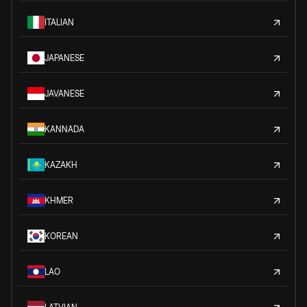
ITALIAN
JAPANESE
JAVANESE
KANNADA
KAZAKH
KHMER
KOREAN
LAO