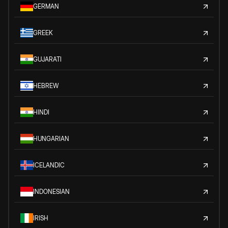
GERMAN
GREEK
GUJARATI
HEBREW
HINDI
HUNGARIAN
ICELANDIC
INDONESIAN
IRISH