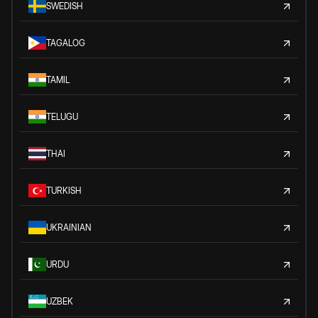
SWEDISH
TAGALOG
TAMIL
TELUGU
THAI
TURKISH
UKRAINIAN
URDU
UZBEK