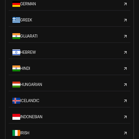
GERMAN
GREEK
GUJARATI
HEBREW
HINDI
HUNGARIAN
ICELANDIC
INDONESIAN
IRISH