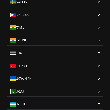
SWEDISH
TAGALOG
TAMIL
TELUGU
THAI
TURKISH
UKRAINIAN
URDU
UZBEK