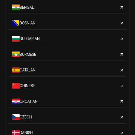
BENGALI
BOSNIAN
BULGARIAN
BURMESE
CATALAN
CHINESE
CROATIAN
CZECH
DANISH