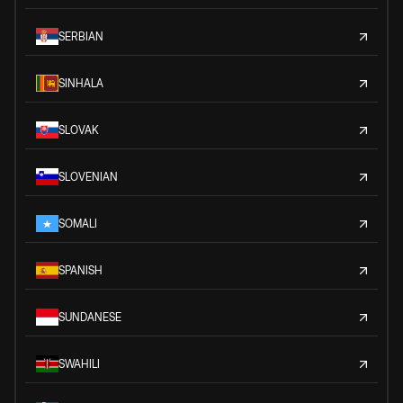
SERBIAN
SINHALA
SLOVAK
SLOVENIAN
SOMALI
SPANISH
SUNDANESE
SWAHILI