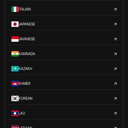
ITALIAN
JAPANESE
JAVANESE
KANNADA
KAZAKH
KHMER
KOREAN
LAO