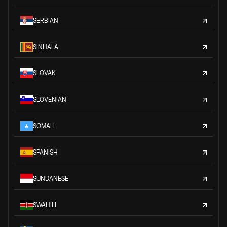
SERBIAN
SINHALA
SLOVAK
SLOVENIAN
SOMALI
SPANISH
SUNDANESE
SWAHILI