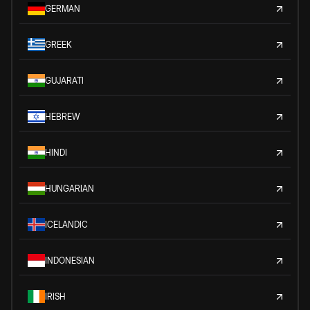
GERMAN
GREEK
GUJARATI
HEBREW
HINDI
HUNGARIAN
ICELANDIC
INDONESIAN
IRISH