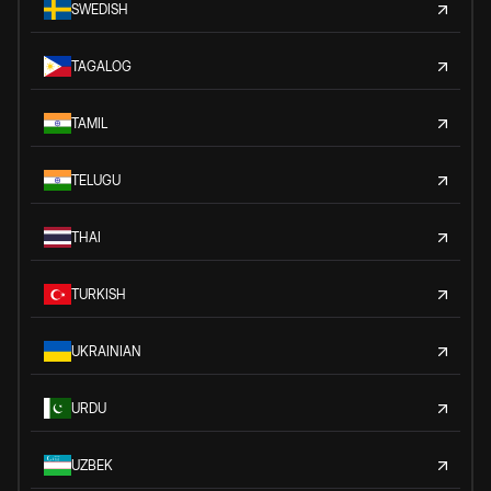
SWEDISH
TAGALOG
TAMIL
TELUGU
THAI
TURKISH
UKRAINIAN
URDU
UZBEK