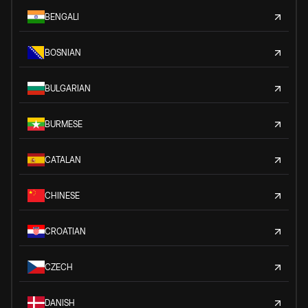
BENGALI
BOSNIAN
BULGARIAN
BURMESE
CATALAN
CHINESE
CROATIAN
CZECH
DANISH