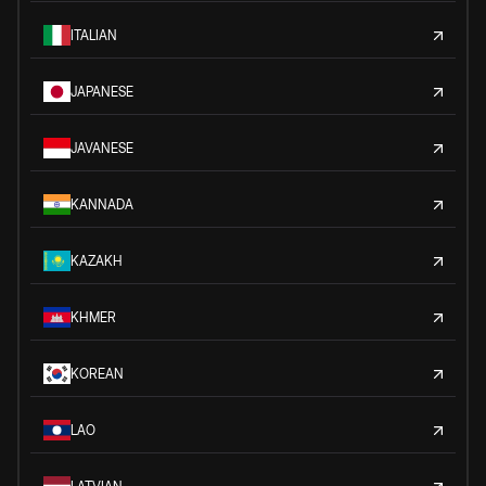
ITALIAN
JAPANESE
JAVANESE
KANNADA
KAZAKH
KHMER
KOREAN
LAO