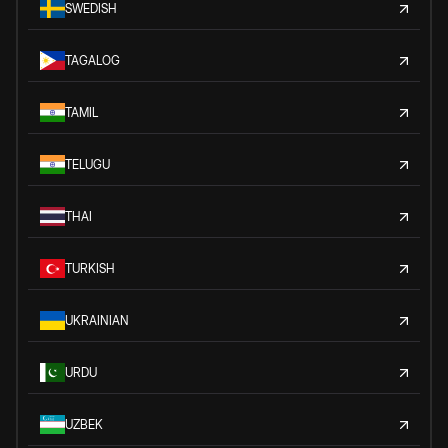
SWEDISH
TAGALOG
TAMIL
TELUGU
THAI
TURKISH
UKRAINIAN
URDU
UZBEK