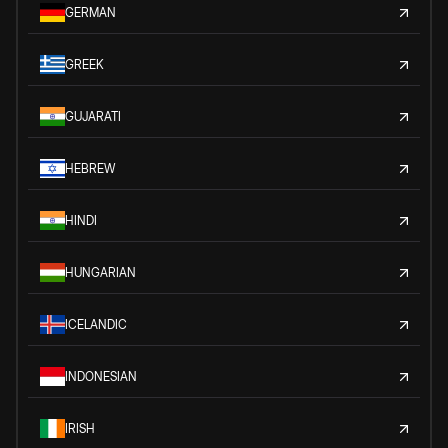
GERMAN
GREEK
GUJARATI
HEBREW
HINDI
HUNGARIAN
ICELANDIC
INDONESIAN
IRISH