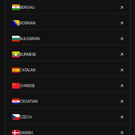
BENGALI
BOSNIAN
BULGARIAN
BURMESE
CATALAN
CHINESE
CROATIAN
CZECH
DANISH