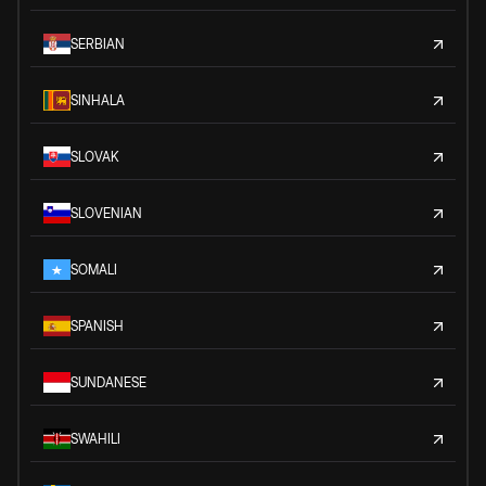
SERBIAN
SINHALA
SLOVAK
SLOVENIAN
SOMALI
SPANISH
SUNDANESE
SWAHILI