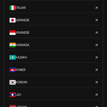
ITALIAN
JAPANESE
JAVANESE
KANNADA
KAZAKH
KHMER
KOREAN
LAO