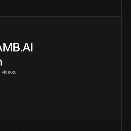
CAMB.AI
n
 vídeos,