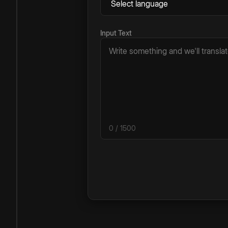
Input Text
0
/ 1500