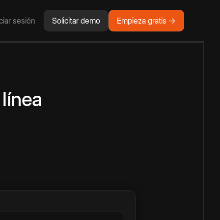
iciar sesión
Solicitar demo
Empieza gratis →
 línea