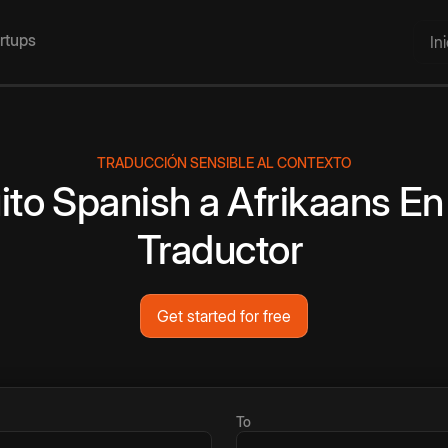
artups
In
TRADUCCIÓN SENSIBLE AL CONTEXTO
ito
Spanish
a
Afrikaans
En
Traductor
Get started for free
To