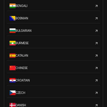
BENGALI
BOSNIAN
BULGARIAN
BURMESE
CATALAN
CHINESE
CROATIAN
CZECH
DANISH