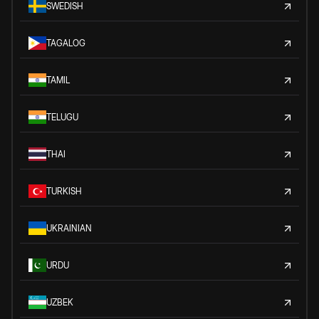
SWEDISH
TAGALOG
TAMIL
TELUGU
THAI
TURKISH
UKRAINIAN
URDU
UZBEK