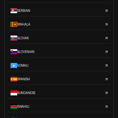
SERBIAN
SINHALA
SLOVAK
SLOVENIAN
SOMALI
SPANISH
SUNDANESE
SWAHILI