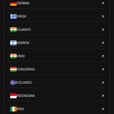
GERMAN
GREEK
GUJARATI
HEBREW
HINDI
HUNGARIAN
ICELANDIC
INDONESIAN
IRISH