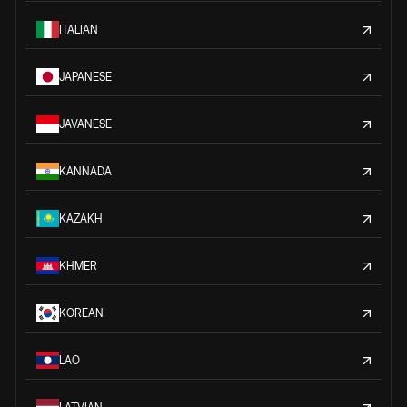
ITALIAN
JAPANESE
JAVANESE
KANNADA
KAZAKH
KHMER
KOREAN
LAO