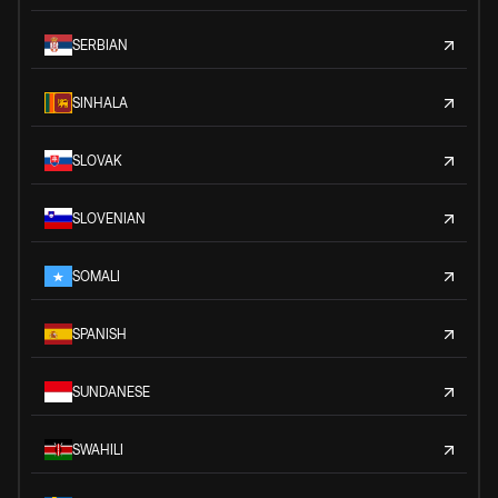
SERBIAN
SINHALA
SLOVAK
SLOVENIAN
SOMALI
SPANISH
SUNDANESE
SWAHILI