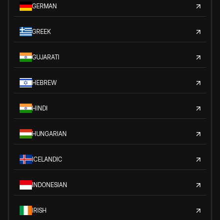
GERMAN
GREEK
GUJARATI
HEBREW
HINDI
HUNGARIAN
ICELANDIC
INDONESIAN
IRISH