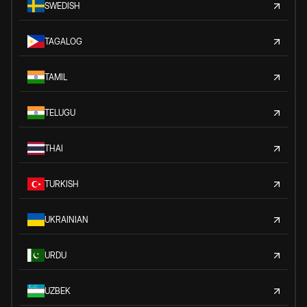
SWEDISH
TAGALOG
TAMIL
TELUGU
THAI
TURKISH
UKRAINIAN
URDU
UZBEK