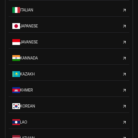
ITALIAN
JAPANESE
JAVANESE
KANNADA
KAZAKH
KHMER
KOREAN
LAO