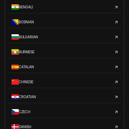
BENGALI
BOSNIAN
BULGARIAN
BURMESE
CATALAN
CHINESE
CROATIAN
CZECH
DANISH