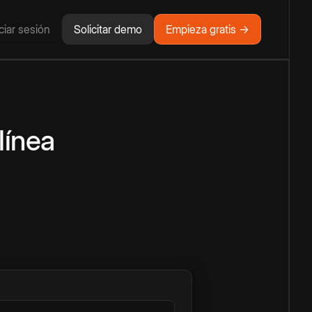
iciar sesión
Solicitar demo
Empieza gratis →
línea