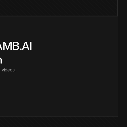
CAMB.AI
n
 vídeos,