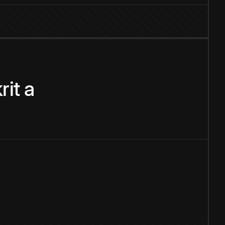
rit
a