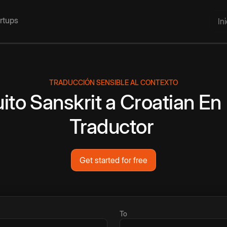
artups
In
TRADUCCIÓN SENSIBLE AL CONTEXTO
ito
Sanskrit
a
Croatian
En 
Traductor
Get started for free
To