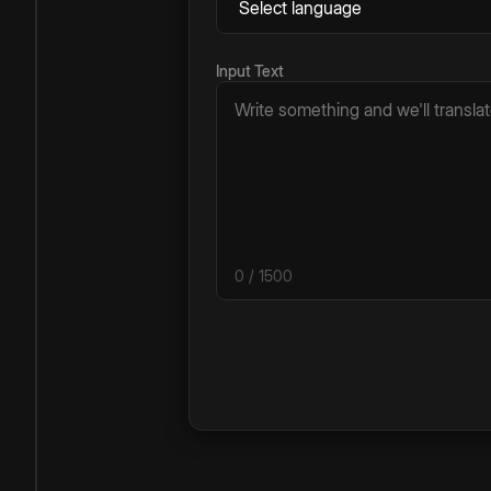
Input Text
0
/ 1500