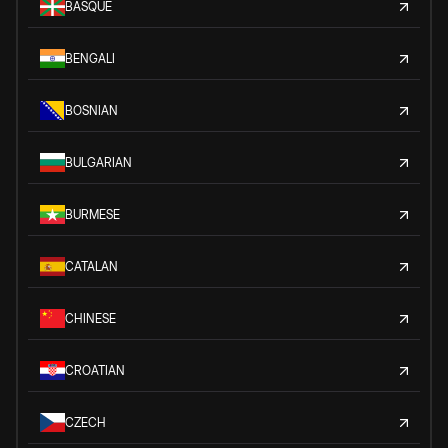
BASQUE
BENGALI
BOSNIAN
BULGARIAN
BURMESE
CATALAN
CHINESE
CROATIAN
CZECH