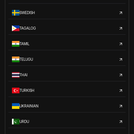
SWEDISH
TAGALOG
TAMIL
TELUGU
THAI
TURKISH
UKRAINIAN
URDU