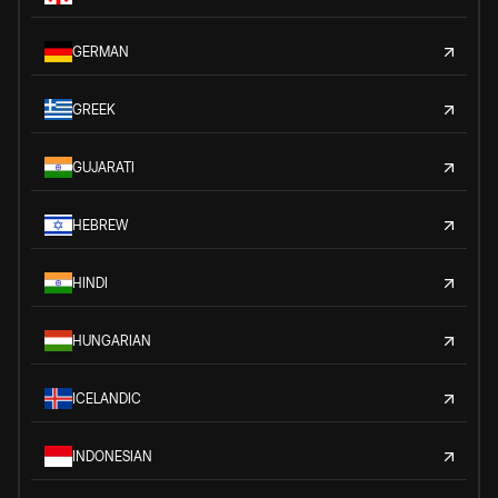
GERMAN
GREEK
GUJARATI
HEBREW
HINDI
HUNGARIAN
ICELANDIC
INDONESIAN