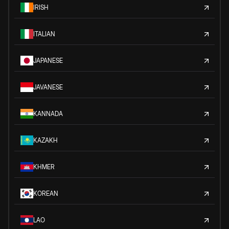
IRISH
ITALIAN
JAPANESE
JAVANESE
KANNADA
KAZAKH
KHMER
KOREAN
LAO