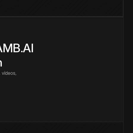
CAMB.AI
n
 vídeos,