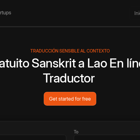
artups
In
TRADUCCIÓN SENSIBLE AL CONTEXTO
atuito
Sanskrit
a
Lao
En lí
Traductor
Get started for free
To