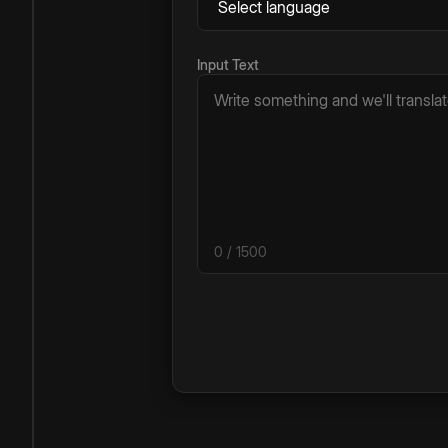
Input Text
0
/ 1500