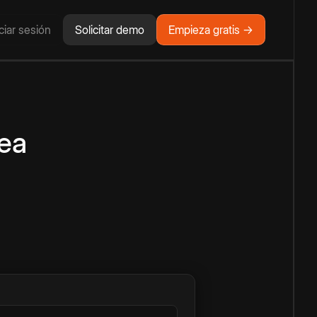
iciar sesión
Solicitar demo
Empieza gratis →
nea