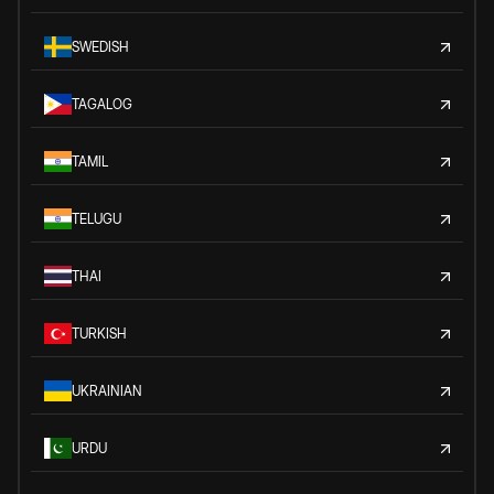
SWEDISH
TAGALOG
TAMIL
TELUGU
THAI
TURKISH
UKRAINIAN
URDU