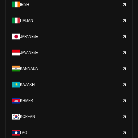
IRISH
ITALIAN
JAPANESE
JAVANESE
KANNADA
KAZAKH
KHMER
KOREAN
LAO