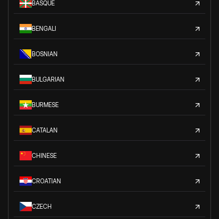
BASQUE
BENGALI
BOSNIAN
BULGARIAN
BURMESE
CATALAN
CHINESE
CROATIAN
CZECH