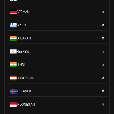
GERMAN
GREEK
GUJARATI
HEBREW
HINDI
HUNGARIAN
ICELANDIC
INDONESIAN