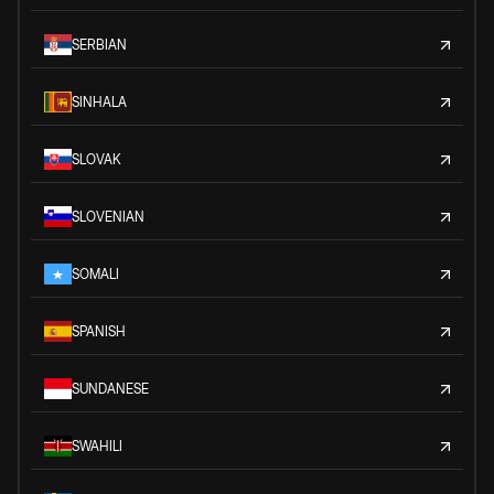
SERBIAN
SINHALA
SLOVAK
SLOVENIAN
SOMALI
SPANISH
SUNDANESE
SWAHILI