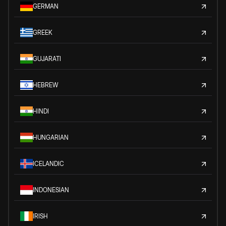
GERMAN
GREEK
GUJARATI
HEBREW
HINDI
HUNGARIAN
ICELANDIC
INDONESIAN
IRISH