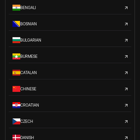
BENGALI
BOSNIAN
BULGARIAN
BURMESE
CATALAN
CHINESE
CROATIAN
CZECH
DANISH