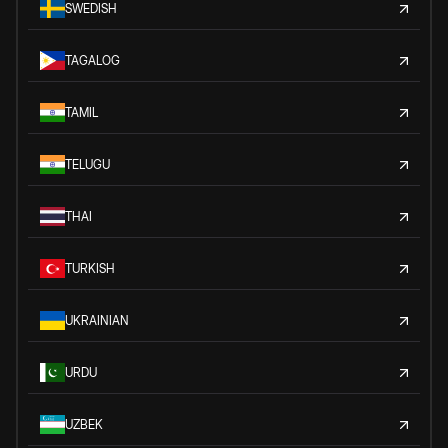
SWEDISH
TAGALOG
TAMIL
TELUGU
THAI
TURKISH
UKRAINIAN
URDU
UZBEK