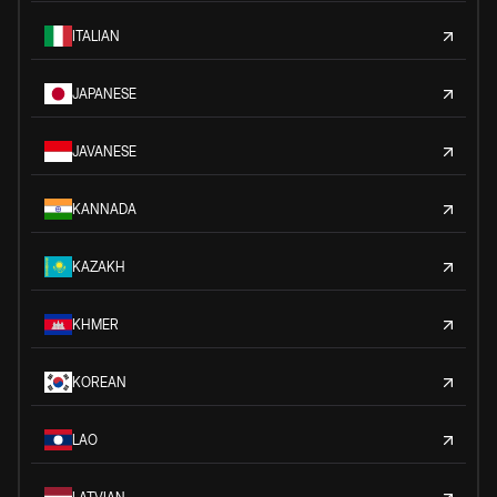
ITALIAN
JAPANESE
JAVANESE
KANNADA
KAZAKH
KHMER
KOREAN
LAO