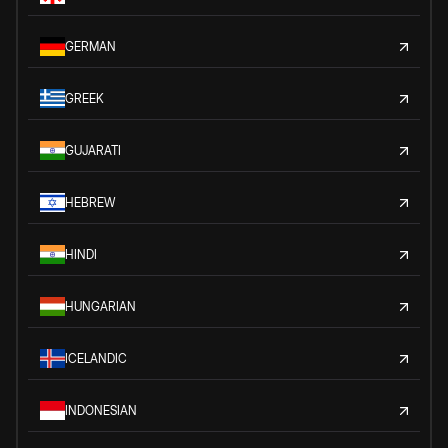
GERMAN
GREEK
GUJARATI
HEBREW
HINDI
HUNGARIAN
ICELANDIC
INDONESIAN