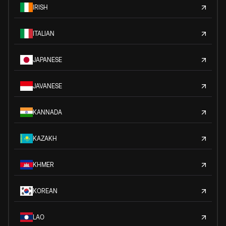
IRISH
ITALIAN
JAPANESE
JAVANESE
KANNADA
KAZAKH
KHMER
KOREAN
LAO