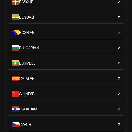
BASQUE
BENGALI
BOSNIAN
BULGARIAN
BURMESE
CATALAN
CHINESE
CROATIAN
CZECH