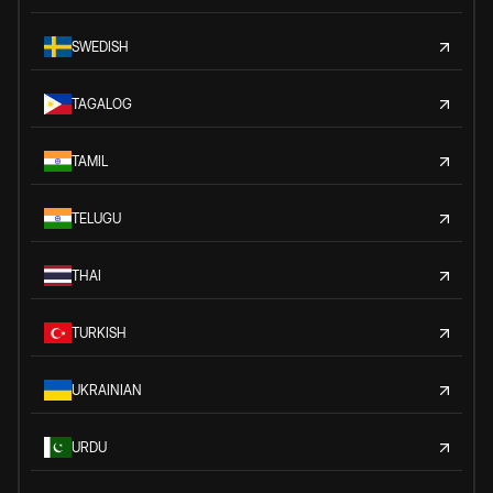
SWEDISH
TAGALOG
TAMIL
TELUGU
THAI
TURKISH
UKRAINIAN
URDU