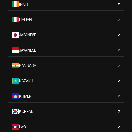
IRISH
ITALIAN
JAPANESE
JAVANESE
KANNADA
KAZAKH
KHMER
KOREAN
LAO