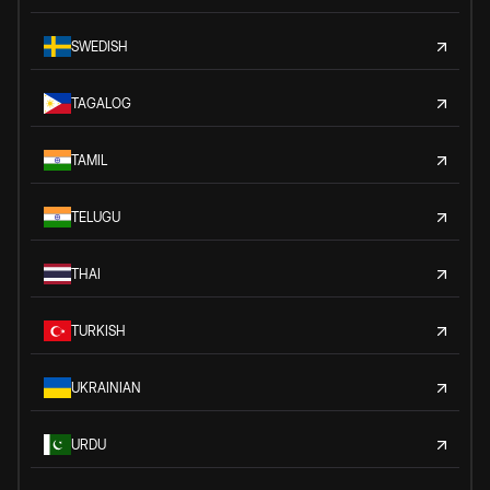
SWEDISH
TAGALOG
TAMIL
TELUGU
THAI
TURKISH
UKRAINIAN
URDU