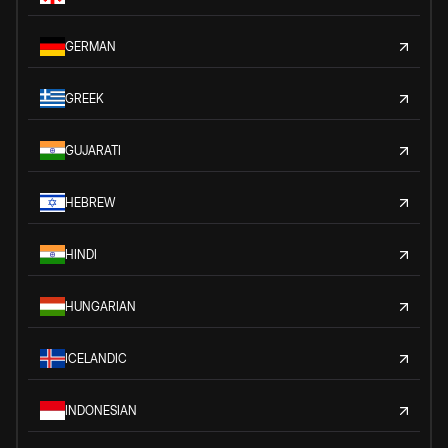
GERMAN
GREEK
GUJARATI
HEBREW
HINDI
HUNGARIAN
ICELANDIC
INDONESIAN