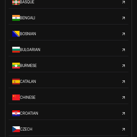
BASQUE
BENGALI
BOSNIAN
BULGARIAN
BURMESE
CATALAN
CHINESE
CROATIAN
CZECH