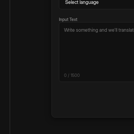
Input Text
0
/ 1500