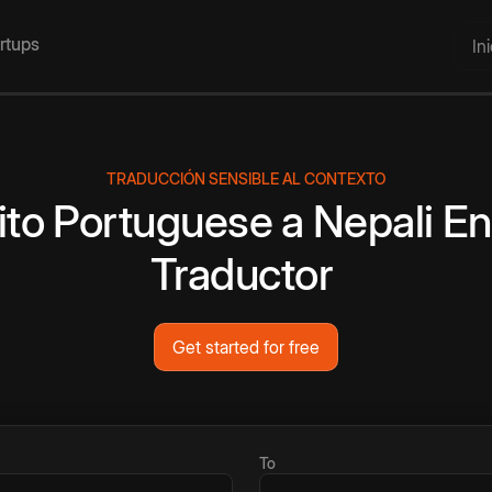
artups
In
TRADUCCIÓN SENSIBLE AL CONTEXTO
ito
Portuguese
a
Nepali
En
Traductor
Get started for free
To