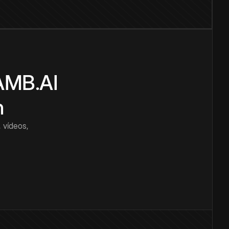
CAMB.AI
n
 vídeos,