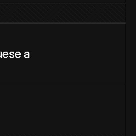
uese
a