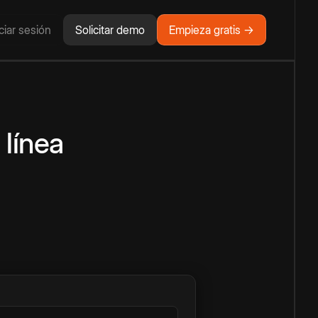
iciar sesión
Solicitar demo
Empieza gratis →
 línea