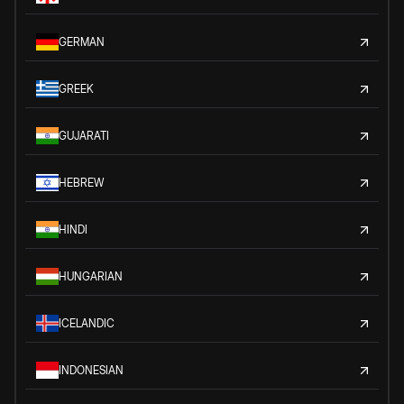
GERMAN
GREEK
GUJARATI
HEBREW
HINDI
HUNGARIAN
ICELANDIC
INDONESIAN