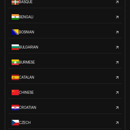
BASQUE
BENGALI
BOSNIAN
BULGARIAN
BURMESE
CATALAN
CHINESE
CROATIAN
CZECH