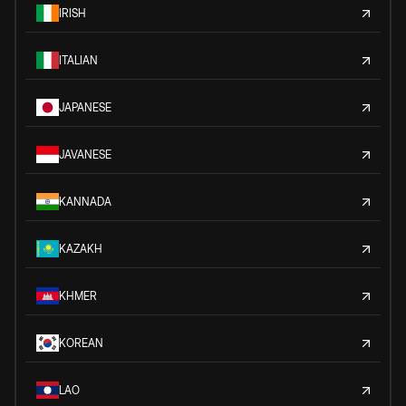
IRISH
ITALIAN
JAPANESE
JAVANESE
KANNADA
KAZAKH
KHMER
KOREAN
LAO