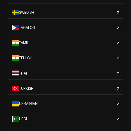
SWEDISH
TAGALOG
TAMIL
TELUGU
THAI
TURKISH
UKRAINIAN
URDU