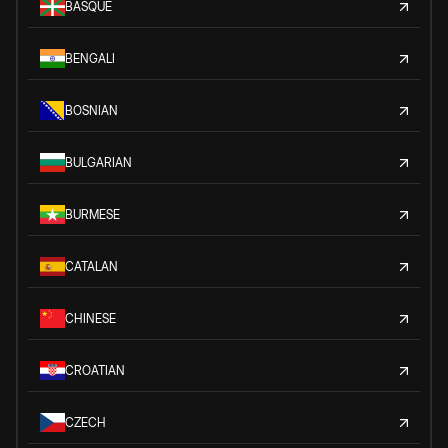
BASQUE
BENGALI
BOSNIAN
BULGARIAN
BURMESE
CATALAN
CHINESE
CROATIAN
CZECH