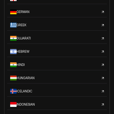
GERMAN
GREEK
GUJARATI
HEBREW
HINDI
HUNGARIAN
ICELANDIC
INDONESIAN