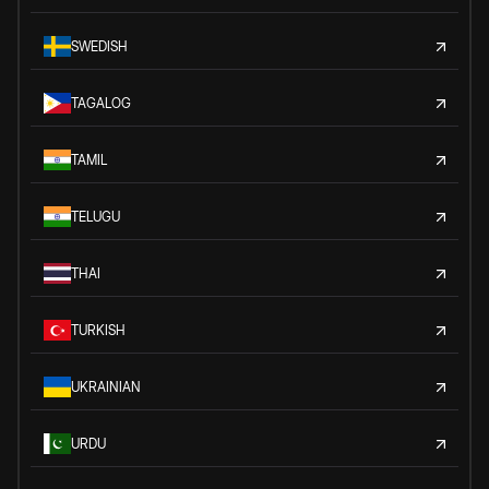
SWEDISH
TAGALOG
TAMIL
TELUGU
THAI
TURKISH
UKRAINIAN
URDU