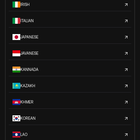
IRISH
ITALIAN
JAPANESE
JAVANESE
KANNADA
KAZAKH
KHMER
KOREAN
LAO