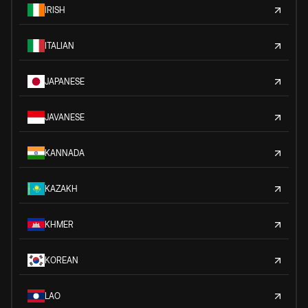
IRISH
ITALIAN
JAPANESE
JAVANESE
KANNADA
KAZAKH
KHMER
KOREAN
LAO