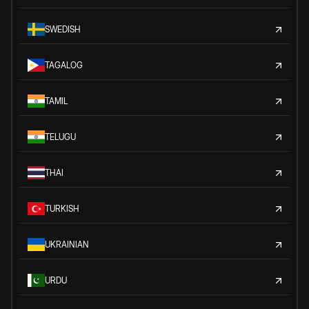
SWEDISH
TAGALOG
TAMIL
TELUGU
THAI
TURKISH
UKRAINIAN
URDU