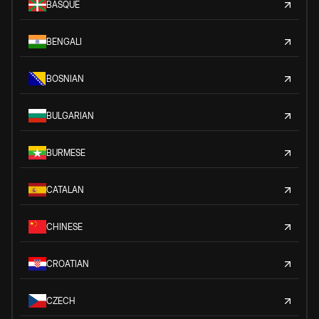
BASQUE
BENGALI
BOSNIAN
BULGARIAN
BURMESE
CATALAN
CHINESE
CROATIAN
CZECH