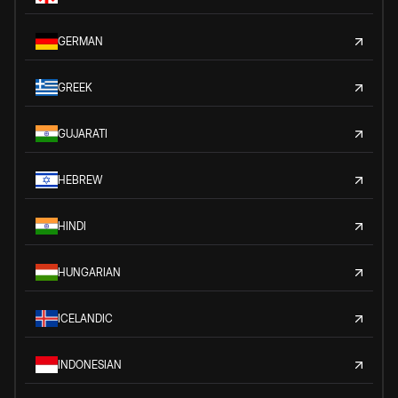
GERMAN
GREEK
GUJARATI
HEBREW
HINDI
HUNGARIAN
ICELANDIC
INDONESIAN