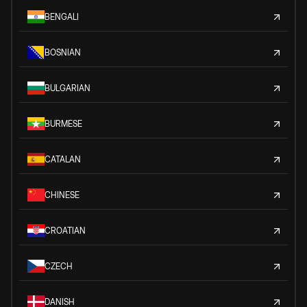
BENGALI
BOSNIAN
BULGARIAN
BURMESE
CATALAN
CHINESE
CROATIAN
CZECH
DANISH