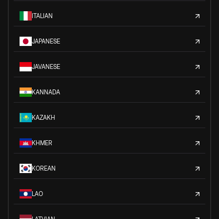
ITALIAN
JAPANESE
JAVANESE
KANNADA
KAZAKH
KHMER
KOREAN
LAO