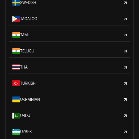
SWEDISH
TAGALOG
TAMIL
TELUGU
THAI
TURKISH
UKRAINIAN
URDU
UZBEK