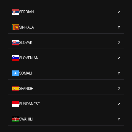
SERBIAN
SINHALA
SLOVAK
SLOVENIAN
SOMALI
SPANISH
SUNDANESE
SWAHILI