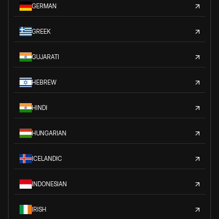
GERMAN
GREEK
GUJARATI
HEBREW
HINDI
HUNGARIAN
ICELANDIC
INDONESIAN
IRISH