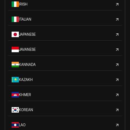
IRISH
ITALIAN
JAPANESE
JAVANESE
KANNADA
KAZAKH
KHMER
KOREAN
LAO