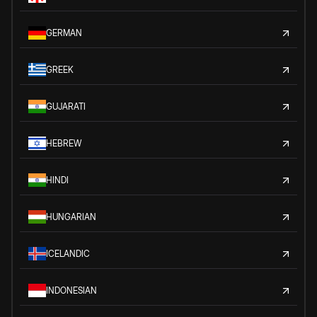
GERMAN
GREEK
GUJARATI
HEBREW
HINDI
HUNGARIAN
ICELANDIC
INDONESIAN