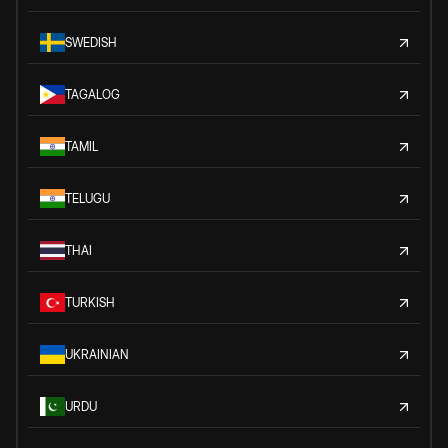
SWEDISH
TAGALOG
TAMIL
TELUGU
THAI
TURKISH
UKRAINIAN
URDU