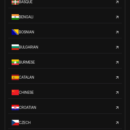
BASQUE
BENGALI
BOSNIAN
BULGARIAN
BURMESE
CATALAN
CHINESE
CROATIAN
CZECH