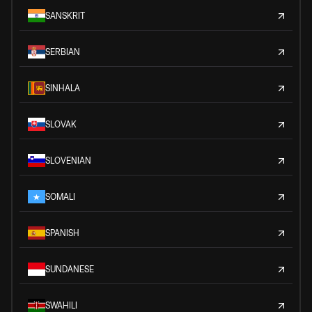
SANSKRIT
SERBIAN
SINHALA
SLOVAK
SLOVENIAN
SOMALI
SPANISH
SUNDANESE
SWAHILI