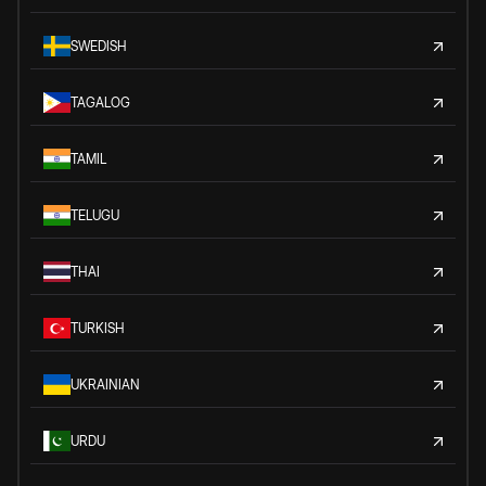
SWEDISH
TAGALOG
TAMIL
TELUGU
THAI
TURKISH
UKRAINIAN
URDU