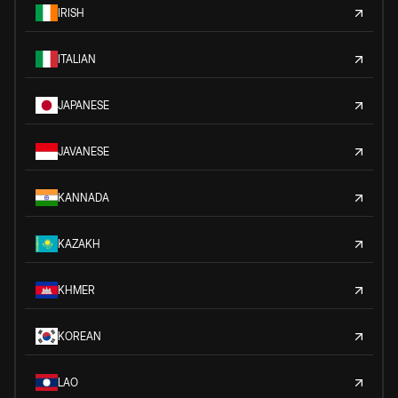
IRISH
ITALIAN
JAPANESE
JAVANESE
KANNADA
KAZAKH
KHMER
KOREAN
LAO