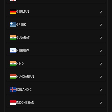
GERMAN
GREEK
GUJARATI
HEBREW
HINDI
HUNGARIAN
ICELANDIC
INDONESIAN