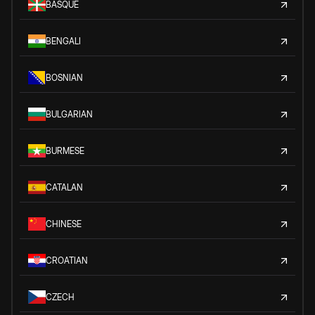
BASQUE
BENGALI
BOSNIAN
BULGARIAN
BURMESE
CATALAN
CHINESE
CROATIAN
CZECH