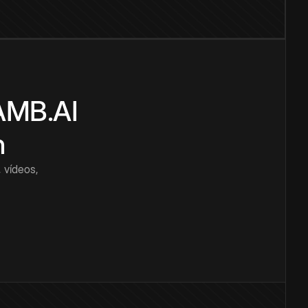
CAMB.AI
n
 vídeos,