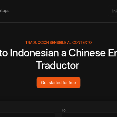
artups
In
TRADUCCIÓN SENSIBLE AL CONTEXTO
to
Indonesian
a
Chinese
En
Traductor
Get started for free
To