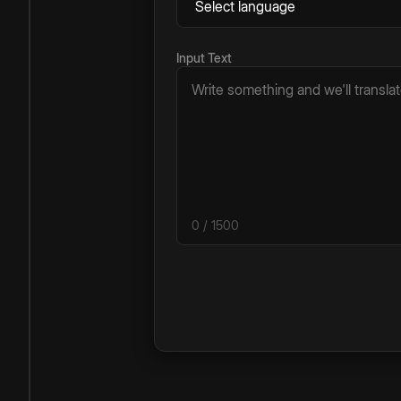
Input Text
0
/ 1500