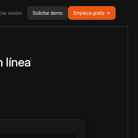
iciar sesión
Solicitar demo
Empieza gratis →
 línea