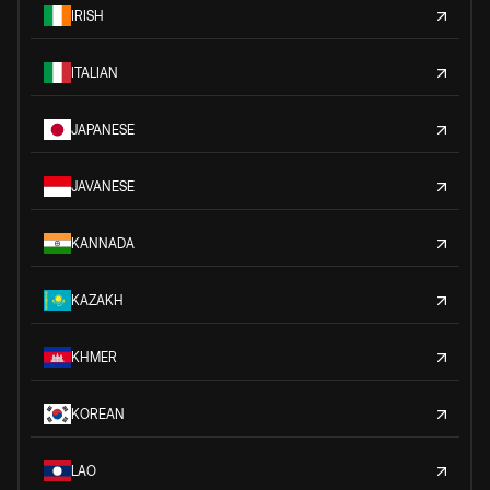
IRISH
ITALIAN
JAPANESE
JAVANESE
KANNADA
KAZAKH
KHMER
KOREAN
LAO