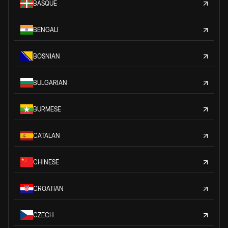
BASQUE
BENGALI
BOSNIAN
BULGARIAN
BURMESE
CATALAN
CHINESE
CROATIAN
CZECH