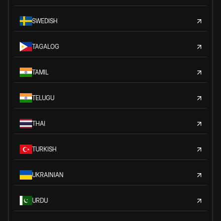
SWEDISH
TAGALOG
TAMIL
TELUGU
THAI
TURKISH
UKRAINIAN
URDU