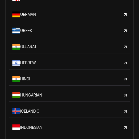
GERMAN
GREEK
GUJARATI
HEBREW
HINDI
HUNGARIAN
ICELANDIC
INDONESIAN