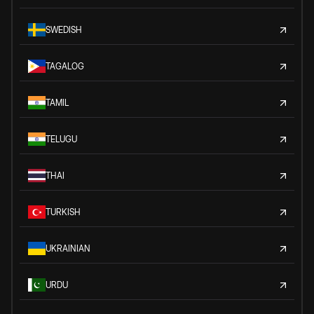
SWEDISH
TAGALOG
TAMIL
TELUGU
THAI
TURKISH
UKRAINIAN
URDU