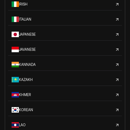
IRISH
ITALIAN
JAPANESE
JAVANESE
KANNADA
KAZAKH
KHMER
KOREAN
LAO