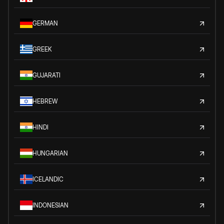
GERMAN
GREEK
GUJARATI
HEBREW
HINDI
HUNGARIAN
ICELANDIC
INDONESIAN