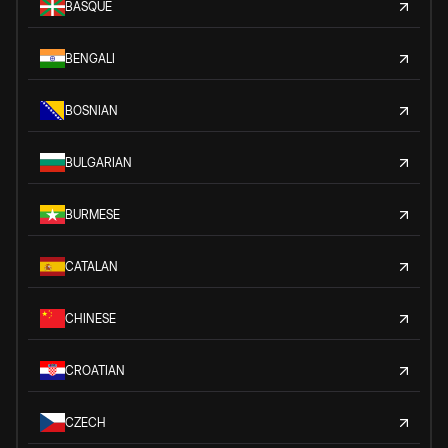
BASQUE
BENGALI
BOSNIAN
BULGARIAN
BURMESE
CATALAN
CHINESE
CROATIAN
CZECH