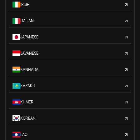
IRISH
ITALIAN
JAPANESE
JAVANESE
KANNADA
KAZAKH
KHMER
KOREAN
LAO