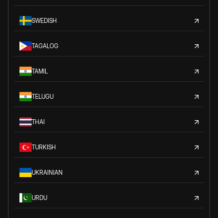
SWEDISH
TAGALOG
TAMIL
TELUGU
THAI
TURKISH
UKRAINIAN
URDU