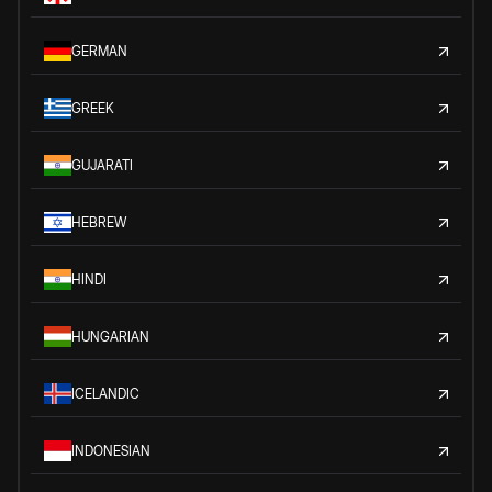
GERMAN
GREEK
GUJARATI
HEBREW
HINDI
HUNGARIAN
ICELANDIC
INDONESIAN