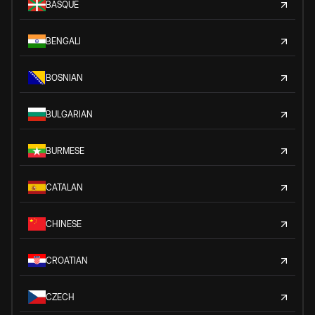
BASQUE
BENGALI
BOSNIAN
BULGARIAN
BURMESE
CATALAN
CHINESE
CROATIAN
CZECH