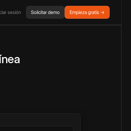
iciar sesión
Solicitar demo
Empieza gratis →
línea