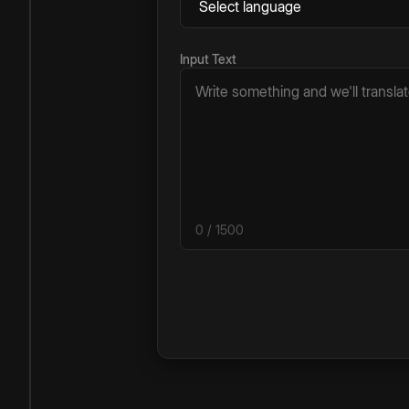
Input Text
0
/ 1500