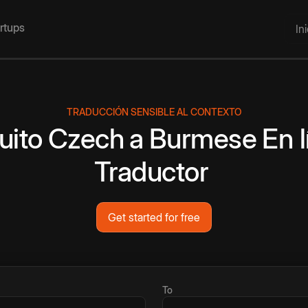
artups
In
TRADUCCIÓN SENSIBLE AL CONTEXTO
uito
Czech
a
Burmese
En 
Traductor
Get started for free
To