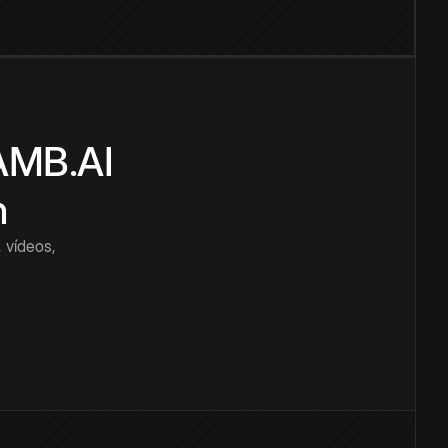
CAMB.AI
n
 vídeos,