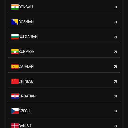
BENGALI
BOSNIAN
BULGARIAN
BURMESE
CATALAN
CHINESE
CROATIAN
CZECH
DANISH