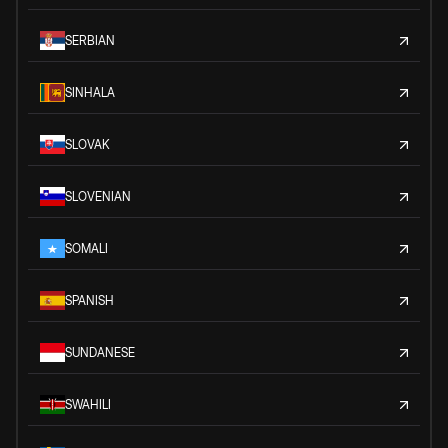
SERBIAN
SINHALA
SLOVAK
SLOVENIAN
SOMALI
SPANISH
SUNDANESE
SWAHILI