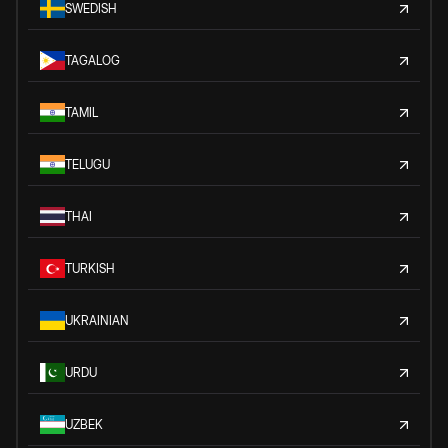
SWEDISH
TAGALOG
TAMIL
TELUGU
THAI
TURKISH
UKRAINIAN
URDU
UZBEK