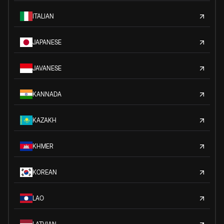
ITALIAN
JAPANESE
JAVANESE
KANNADA
KAZAKH
KHMER
KOREAN
LAO