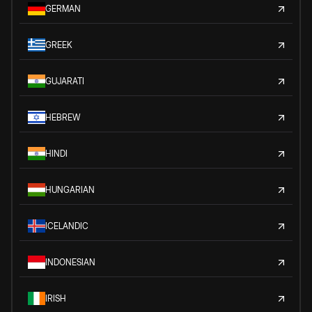
GERMAN
GREEK
GUJARATI
HEBREW
HINDI
HUNGARIAN
ICELANDIC
INDONESIAN
IRISH