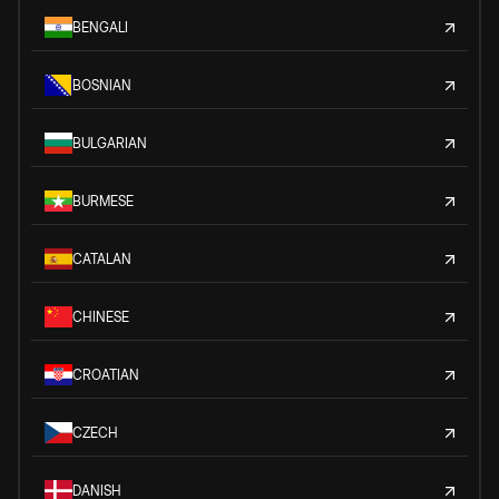
BENGALI
BOSNIAN
BULGARIAN
BURMESE
CATALAN
CHINESE
CROATIAN
CZECH
DANISH