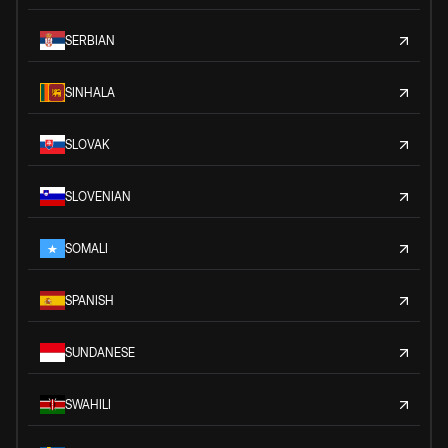
SERBIAN
SINHALA
SLOVAK
SLOVENIAN
SOMALI
SPANISH
SUNDANESE
SWAHILI