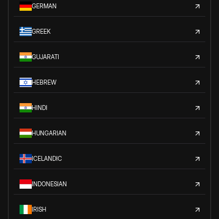
GERMAN
GREEK
GUJARATI
HEBREW
HINDI
HUNGARIAN
ICELANDIC
INDONESIAN
IRISH