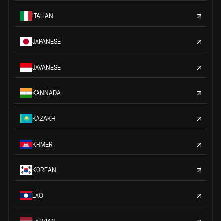
ITALIAN
JAPANESE
JAVANESE
KANNADA
KAZAKH
KHMER
KOREAN
LAO