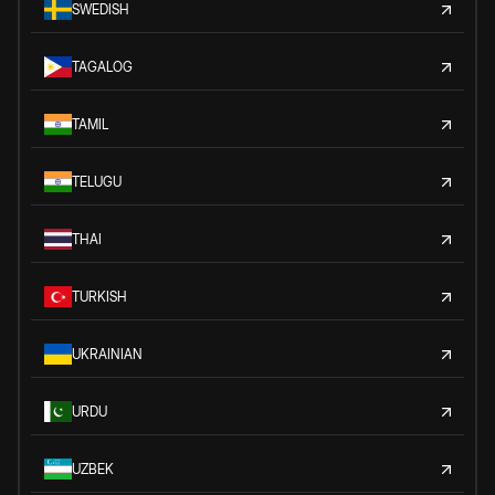
SWEDISH
TAGALOG
TAMIL
TELUGU
THAI
TURKISH
UKRAINIAN
URDU
UZBEK