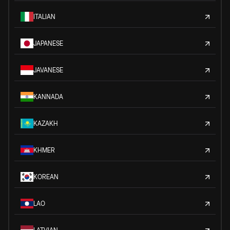
ITALIAN
JAPANESE
JAVANESE
KANNADA
KAZAKH
KHMER
KOREAN
LAO