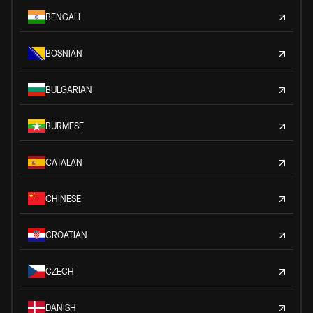
BENGALI
BOSNIAN
BULGARIAN
BURMESE
CATALAN
CHINESE
CROATIAN
CZECH
DANISH