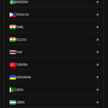
SWEDISH
TAGALOG
TAMIL
TELUGU
THAI
TURKISH
UKRAINIAN
URDU
UZBEK