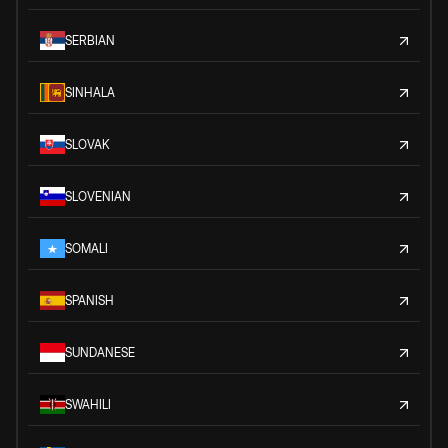
SERBIAN
SINHALA
SLOVAK
SLOVENIAN
SOMALI
SPANISH
SUNDANESE
SWAHILI