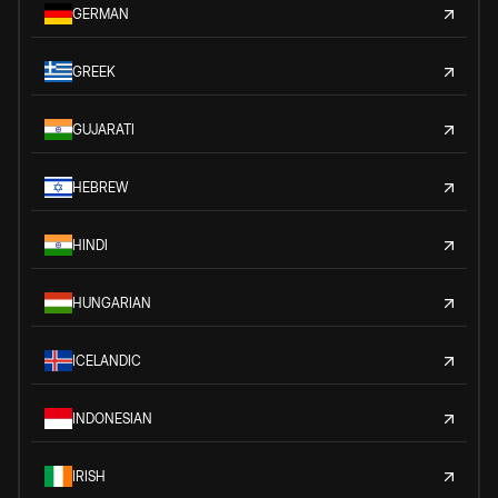
GERMAN
GREEK
GUJARATI
HEBREW
HINDI
HUNGARIAN
ICELANDIC
INDONESIAN
IRISH