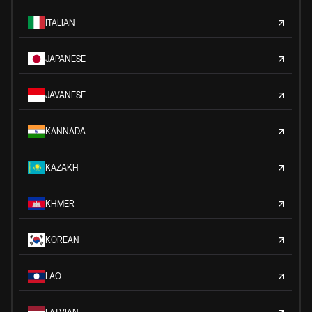
ITALIAN
JAPANESE
JAVANESE
KANNADA
KAZAKH
KHMER
KOREAN
LAO