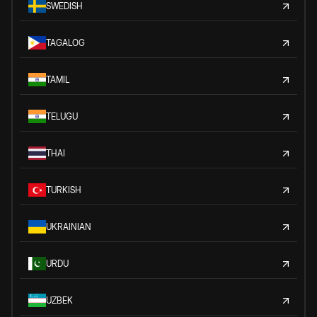
SWEDISH
TAGALOG
TAMIL
TELUGU
THAI
TURKISH
UKRAINIAN
URDU
UZBEK