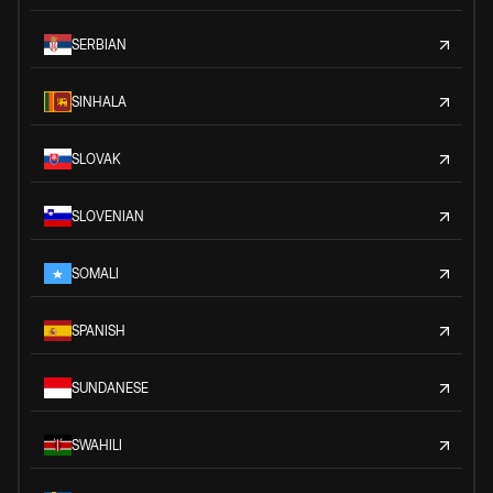
SERBIAN
SINHALA
SLOVAK
SLOVENIAN
SOMALI
SPANISH
SUNDANESE
SWAHILI