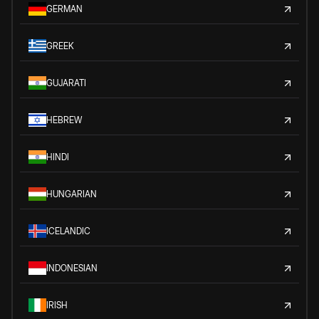
GERMAN
GREEK
GUJARATI
HEBREW
HINDI
HUNGARIAN
ICELANDIC
INDONESIAN
IRISH