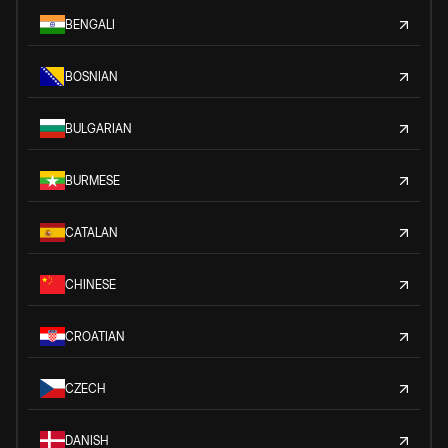
BENGALI
BOSNIAN
BULGARIAN
BURMESE
CATALAN
CHINESE
CROATIAN
CZECH
DANISH