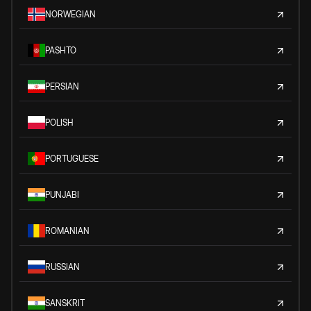
NORWEGIAN
PASHTO
PERSIAN
POLISH
PORTUGUESE
PUNJABI
ROMANIAN
RUSSIAN
SANSKRIT