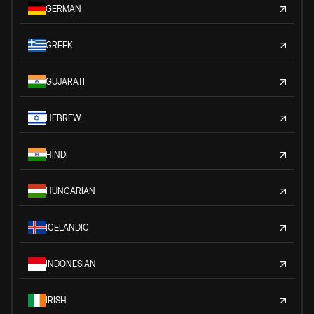
GERMAN
GREEK
GUJARATI
HEBREW
HINDI
HUNGARIAN
ICELANDIC
INDONESIAN
IRISH