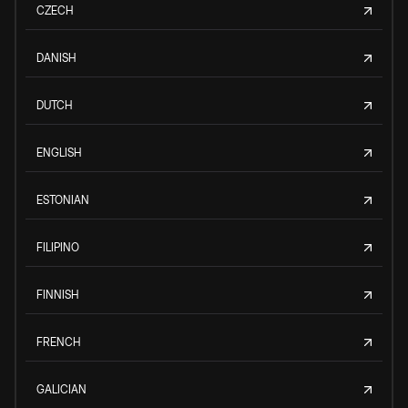
CZECH
DANISH
DUTCH
ENGLISH
ESTONIAN
FILIPINO
FINNISH
FRENCH
GALICIAN