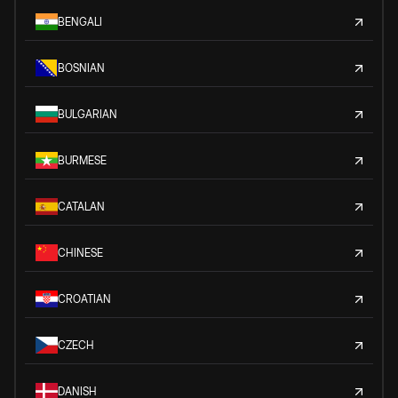
BENGALI
BOSNIAN
BULGARIAN
BURMESE
CATALAN
CHINESE
CROATIAN
CZECH
DANISH