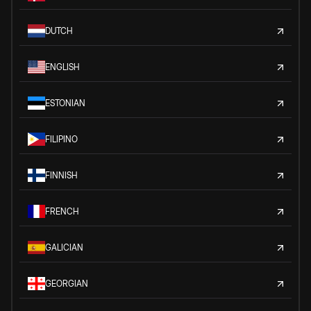
DUTCH
ENGLISH
ESTONIAN
FILIPINO
FINNISH
FRENCH
GALICIAN
GEORGIAN