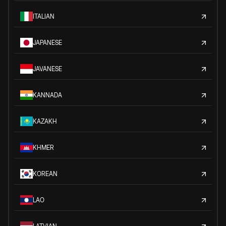
ITALIAN
JAPANESE
JAVANESE
KANNADA
KAZAKH
KHMER
KOREAN
LAO