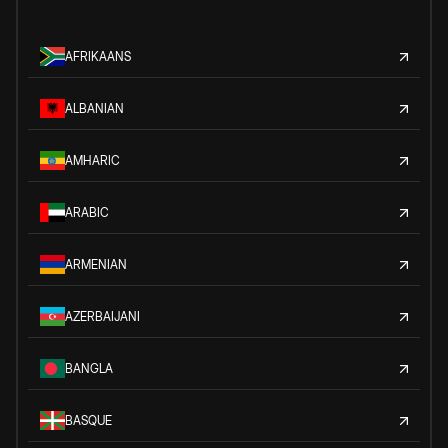
AFRIKAANS
ALBANIAN
AMHARIC
ARABIC
ARMENIAN
AZERBAIJANI
BANGLA
BASQUE