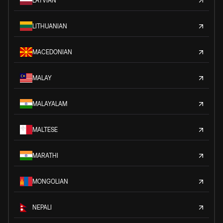
LATVIAN
LITHUANIAN
MACEDONIAN
MALAY
MALAYALAM
MALTESE
MARATHI
MONGOLIAN
NEPALI