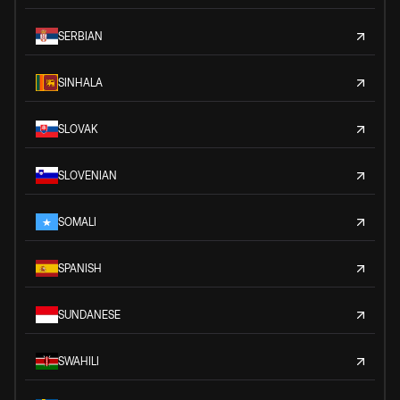
SERBIAN
SINHALA
SLOVAK
SLOVENIAN
SOMALI
SPANISH
SUNDANESE
SWAHILI