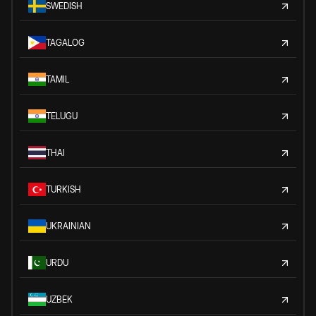
SWEDISH
TAGALOG
TAMIL
TELUGU
THAI
TURKISH
UKRAINIAN
URDU
UZBEK