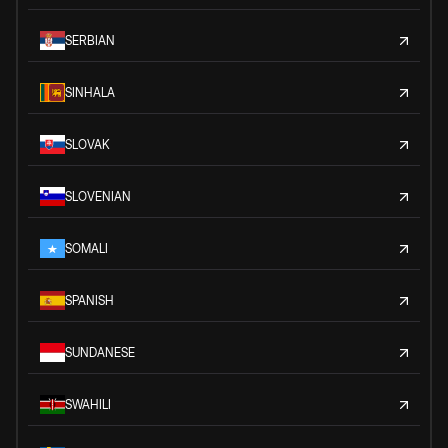
SERBIAN
SINHALA
SLOVAK
SLOVENIAN
SOMALI
SPANISH
SUNDANESE
SWAHILI