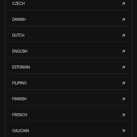
CZECH
DANISH
DUTCH
ENGLISH
ESTONIAN
FILIPINO
FINNISH
FRENCH
GALICIAN