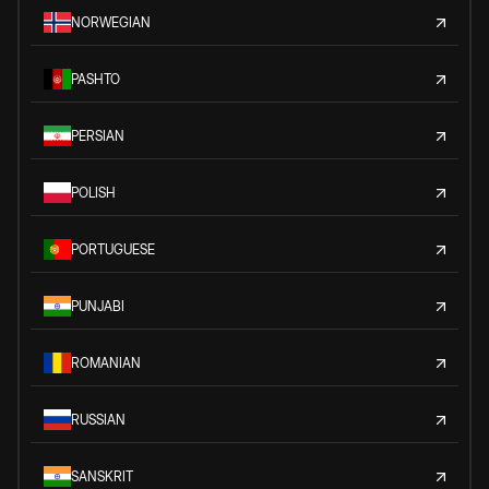
NORWEGIAN
PASHTO
PERSIAN
POLISH
PORTUGUESE
PUNJABI
ROMANIAN
RUSSIAN
SANSKRIT