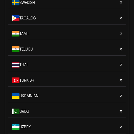
SWEDISH
TAGALOG
TAMIL
TELUGU
THAI
TURKISH
UKRAINIAN
URDU
UZBEK