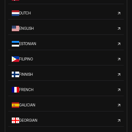
DUTCH
ENGLISH
ESTONIAN
FILIPINO
FINNISH
FRENCH
GALICIAN
GEORGIAN