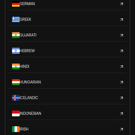
GERMAN
GREEK
GUJARATI
HEBREW
HINDI
HUNGARIAN
ICELANDIC
INDONESIAN
IRISH