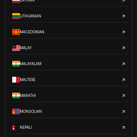
LATVIAN
LITHUANIAN
MACEDONIAN
MALAY
MALAYALAM
MALTESE
MARATHI
MONGOLIAN
NEPALI