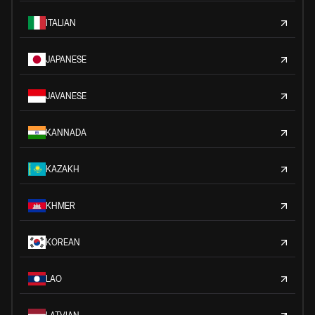
ITALIAN
JAPANESE
JAVANESE
KANNADA
KAZAKH
KHMER
KOREAN
LAO