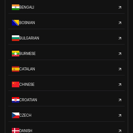
BENGALI
BOSNIAN
BULGARIAN
BURMESE
CATALAN
CHINESE
CROATIAN
CZECH
DANISH