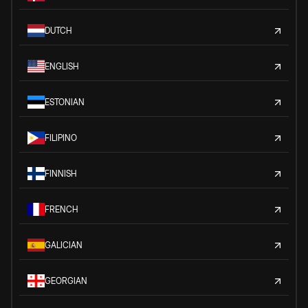
DUTCH
ENGLISH
ESTONIAN
FILIPINO
FINNISH
FRENCH
GALICIAN
GEORGIAN