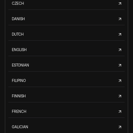
CZECH
DANISH
DUTCH
ENGLISH
ESTONIAN
FILIPINO
FINNISH
FRENCH
GALICIAN