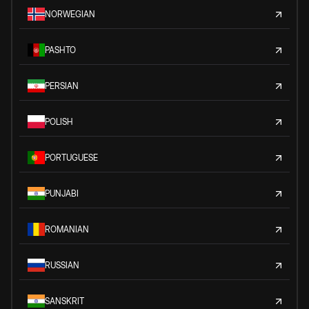
NORWEGIAN
PASHTO
PERSIAN
POLISH
PORTUGUESE
PUNJABI
ROMANIAN
RUSSIAN
SANSKRIT