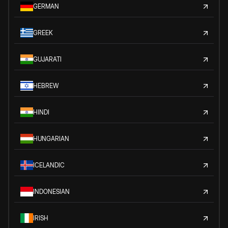
GERMAN
GREEK
GUJARATI
HEBREW
HINDI
HUNGARIAN
ICELANDIC
INDONESIAN
IRISH