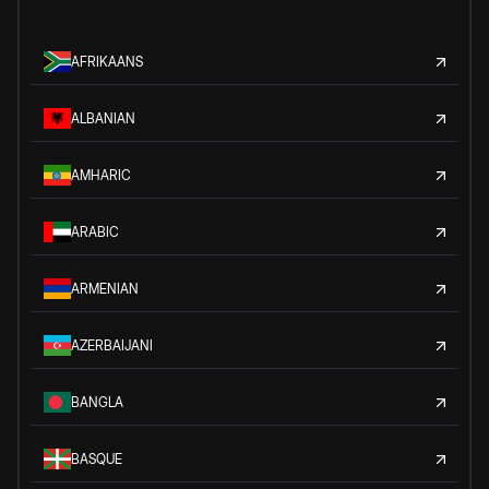
AFRIKAANS
ALBANIAN
AMHARIC
ARABIC
ARMENIAN
AZERBAIJANI
BANGLA
BASQUE