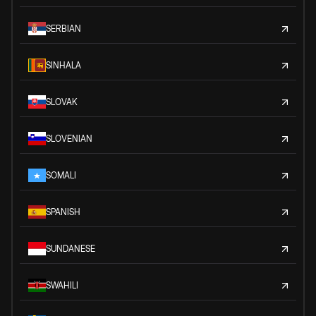
SERBIAN
SINHALA
SLOVAK
SLOVENIAN
SOMALI
SPANISH
SUNDANESE
SWAHILI