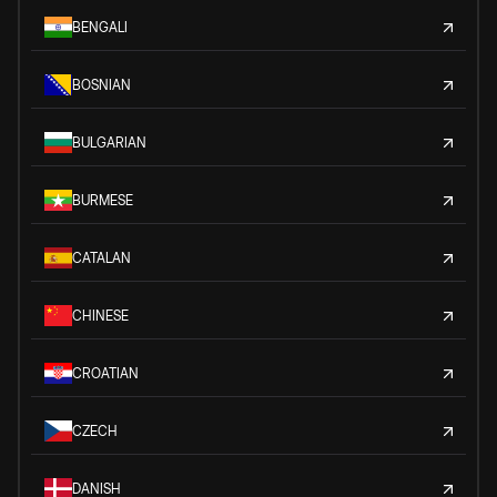
BENGALI
BOSNIAN
BULGARIAN
BURMESE
CATALAN
CHINESE
CROATIAN
CZECH
DANISH