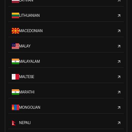
LATVIAN
LITHUANIAN
MACEDONIAN
MALAY
MALAYALAM
MALTESE
MARATHI
MONGOLIAN
NEPALI