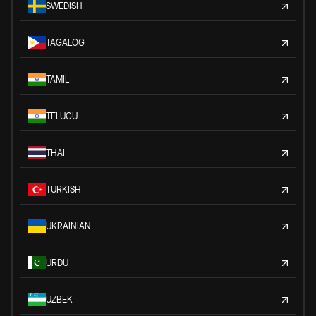
SWEDISH
TAGALOG
TAMIL
TELUGU
THAI
TURKISH
UKRAINIAN
URDU
UZBEK