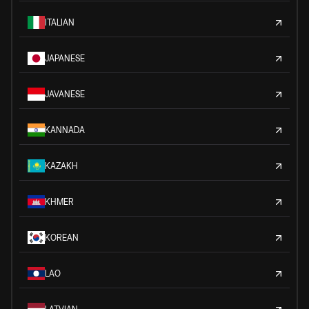
ITALIAN
JAPANESE
JAVANESE
KANNADA
KAZAKH
KHMER
KOREAN
LAO