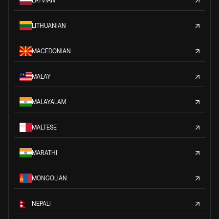
LATVIAN
LITHUANIAN
MACEDONIAN
MALAY
MALAYALAM
MALTESE
MARATHI
MONGOLIAN
NEPALI