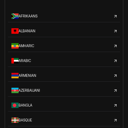
AFRIKAANS
ALBANIAN
AMHARIC
ARABIC
ARMENIAN
AZERBAIJANI
BANGLA
BASQUE