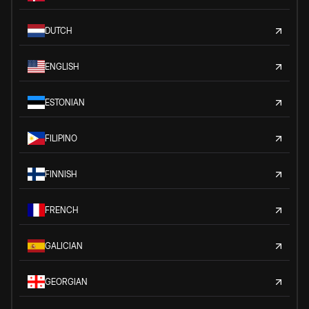
DUTCH
ENGLISH
ESTONIAN
FILIPINO
FINNISH
FRENCH
GALICIAN
GEORGIAN