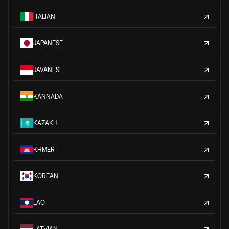
ITALIAN
JAPANESE
JAVANESE
KANNADA
KAZAKH
KHMER
KOREAN
LAO