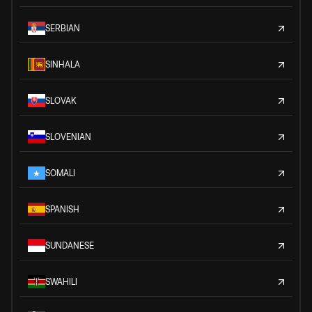
SERBIAN
SINHALA
SLOVAK
SLOVENIAN
SOMALI
SPANISH
SUNDANESE
SWAHILI