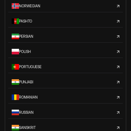
NORWEGIAN
PASHTO
PERSIAN
POLISH
PORTUGUESE
PUNJABI
ROMANIAN
RUSSIAN
SANSKRIT