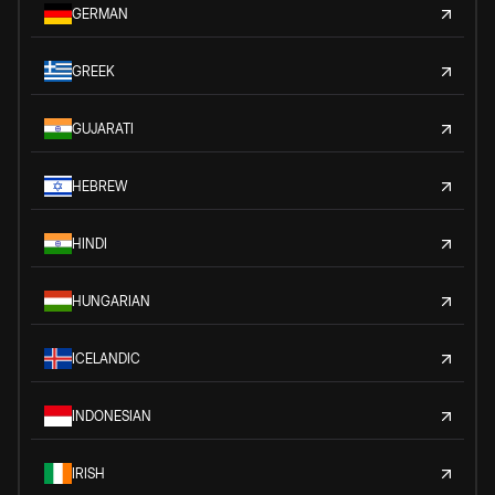
GERMAN
GREEK
GUJARATI
HEBREW
HINDI
HUNGARIAN
ICELANDIC
INDONESIAN
IRISH