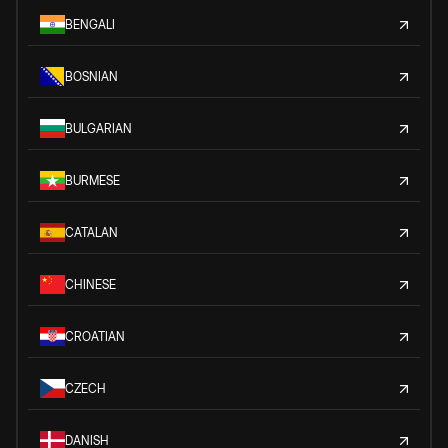
BENGALI
BOSNIAN
BULGARIAN
BURMESE
CATALAN
CHINESE
CROATIAN
CZECH
DANISH