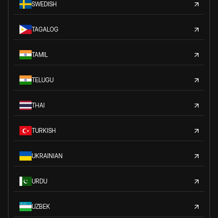
SWEDISH
TAGALOG
TAMIL
TELUGU
THAI
TURKISH
UKRAINIAN
URDU
UZBEK