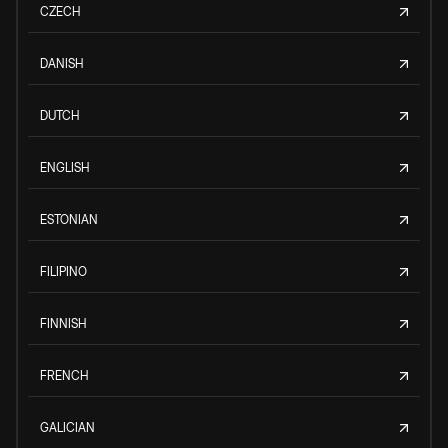
CZECH
DANISH
DUTCH
ENGLISH
ESTONIAN
FILIPINO
FINNISH
FRENCH
GALICIAN