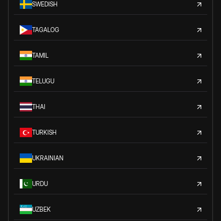
SWEDISH
TAGALOG
TAMIL
TELUGU
THAI
TURKISH
UKRAINIAN
URDU
UZBEK