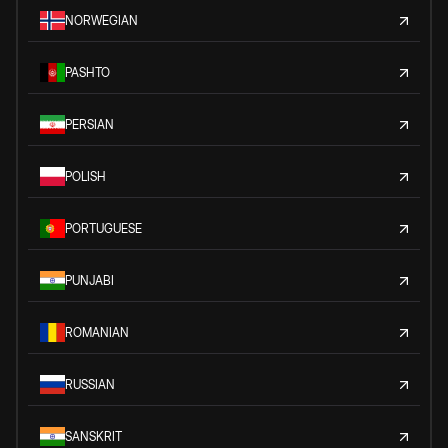
NORWEGIAN
PASHTO
PERSIAN
POLISH
PORTUGUESE
PUNJABI
ROMANIAN
RUSSIAN
SANSKRIT