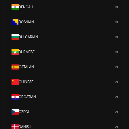
BENGALI
BOSNIAN
BULGARIAN
BURMESE
CATALAN
CHINESE
CROATIAN
CZECH
DANISH