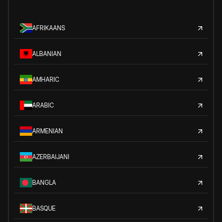
AFRIKAANS
ALBANIAN
AMHARIC
ARABIC
ARMENIAN
AZERBAIJANI
BANGLA
BASQUE