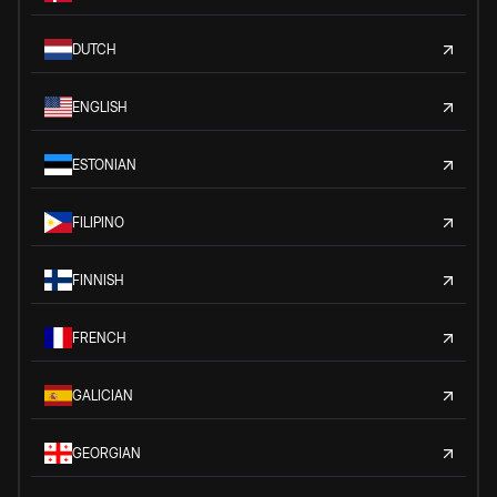
DUTCH
ENGLISH
ESTONIAN
FILIPINO
FINNISH
FRENCH
GALICIAN
GEORGIAN