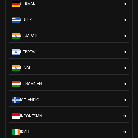
GERMAN
GREEK
GUJARATI
HEBREW
HINDI
HUNGARIAN
ICELANDIC
INDONESIAN
IRISH