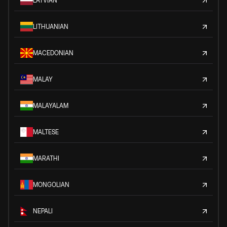
LATVIAN
LITHUANIAN
MACEDONIAN
MALAY
MALAYALAM
MALTESE
MARATHI
MONGOLIAN
NEPALI