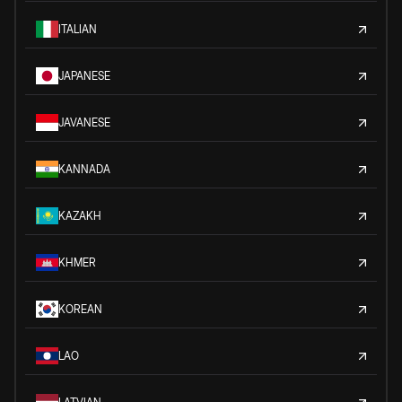
ITALIAN
JAPANESE
JAVANESE
KANNADA
KAZAKH
KHMER
KOREAN
LAO