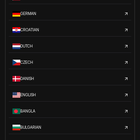
GERMAN
CROATIAN
DUTCH
CZECH
DANISH
ENGLISH
BANGLA
BULGARIAN