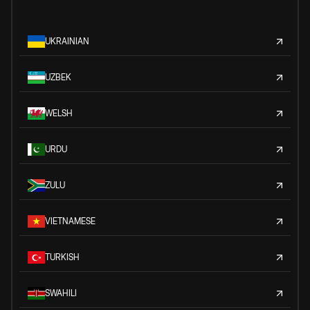
UKRAINIAN
UZBEK
WELSH
URDU
ZULU
VIETNAMESE
TURKISH
SWAHILI