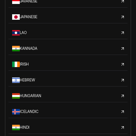
JAVANESE
JAPANESE
LAO
KANNADA
IRISH
HEBREW
HUNGARIAN
ICELANDIC
HINDI