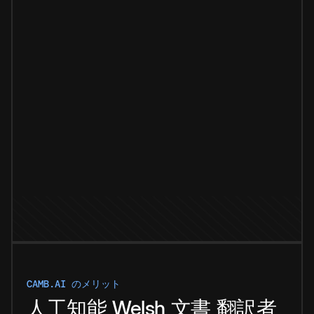
CAMB.AI のメリット
人工知能
Welsh
文書
翻訳者