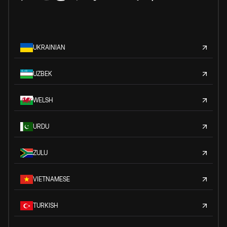
UKRAINIAN
UZBEK
WELSH
URDU
ZULU
VIETNAMESE
TURKISH