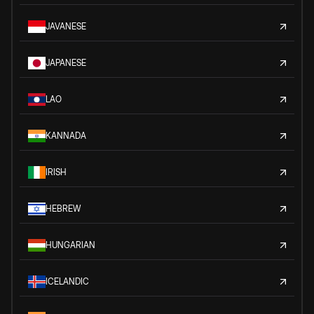
JAVANESE
JAPANESE
LAO
KANNADA
IRISH
HEBREW
HUNGARIAN
ICELANDIC