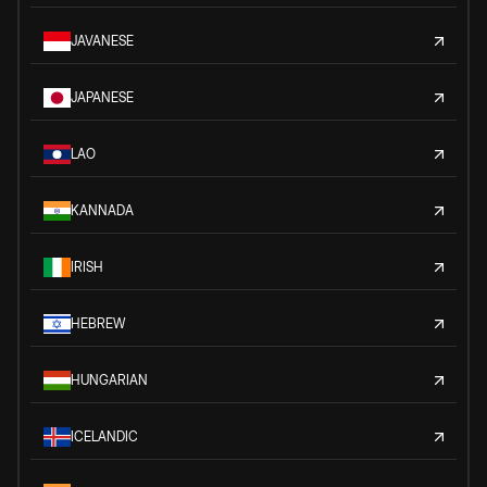
JAVANESE
JAPANESE
LAO
KANNADA
IRISH
HEBREW
HUNGARIAN
ICELANDIC