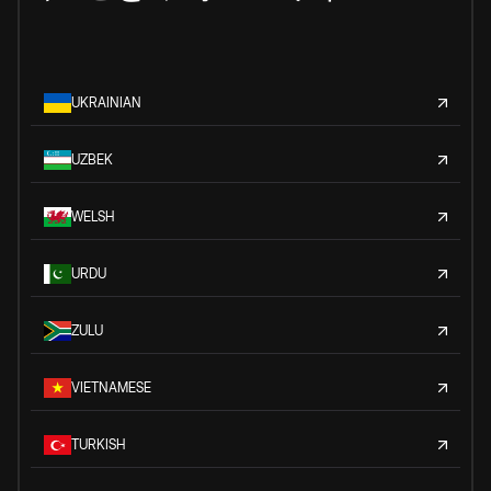
UKRAINIAN
UZBEK
WELSH
URDU
ZULU
VIETNAMESE
TURKISH