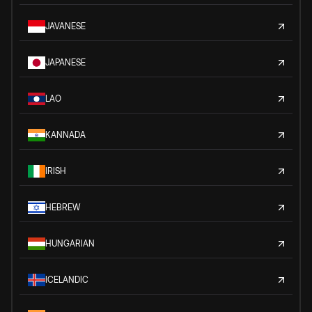
JAVANESE
JAPANESE
LAO
KANNADA
IRISH
HEBREW
HUNGARIAN
ICELANDIC