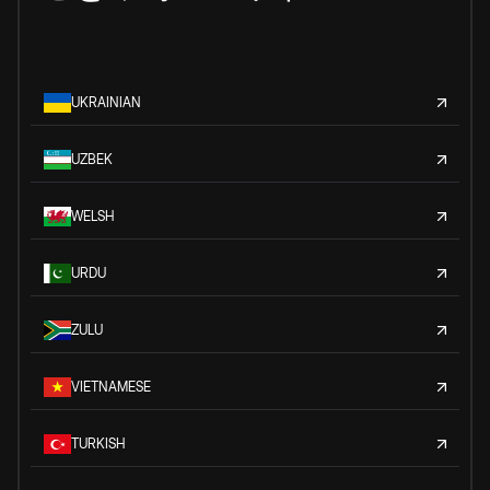
UKRAINIAN
UZBEK
WELSH
URDU
ZULU
VIETNAMESE
TURKISH