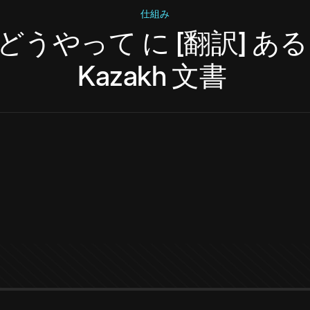
仕組み
どうやって
に
[翻訳]
ある
Kazakh
文書