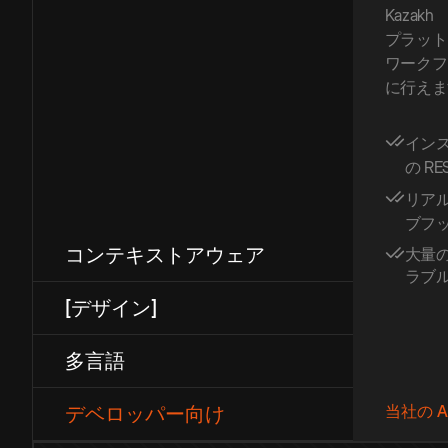
Kazakh
プラット
ワークフ
に行えま
イン
の RES
リア
ブフ
コンテキストアウェア
大量
ラブ
[デザイン]
多言語
当社の A
デベロッパー向け