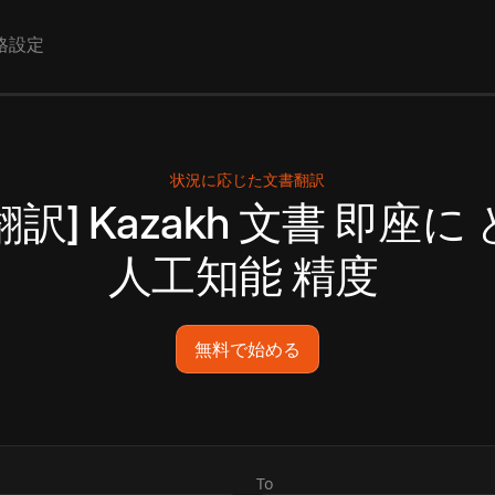
格設定
状況に応じた文書翻訳
翻訳]
Kazakh
文書
即座に
人工知能
精度
無料で始める
To