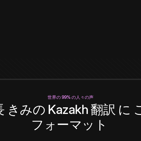
世界の 99% の人々の声
長
きみの
Kazakh
翻訳
に
フォーマット