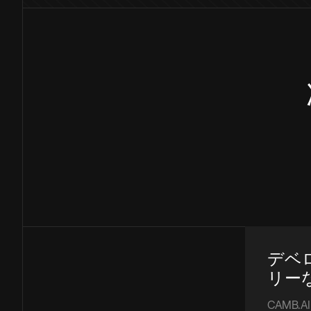
デベ
リーな 
CAMB.