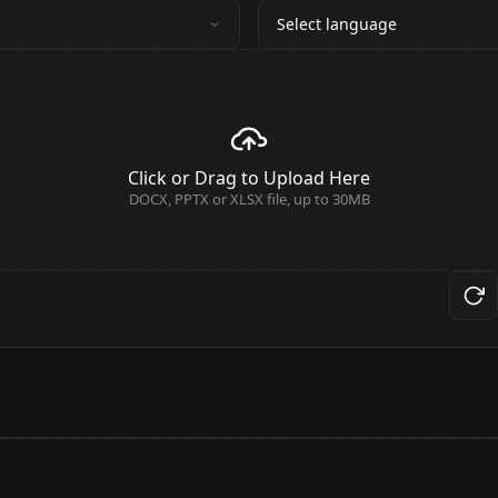
Select language
Click or Drag to Upload Here
DOCX, PPTX or XLSX file, up to 30MB