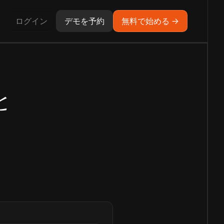
ログイン
デモを予約
無料で始める →
と