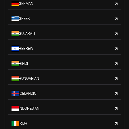
GERMAN
GREEK
GUJARATI
HEBREW
HINDI
HUNGARIAN
ICELANDIC
INDONESIAN
IRISH