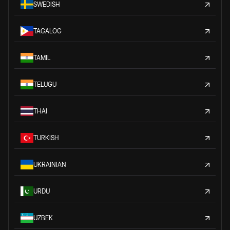
SWEDISH
TAGALOG
TAMIL
TELUGU
THAI
TURKISH
UKRAINIAN
URDU
UZBEK