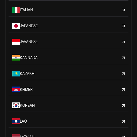
ITALIAN
JAPANESE
JAVANESE
KANNADA
KAZAKH
KHMER
KOREAN
LAO