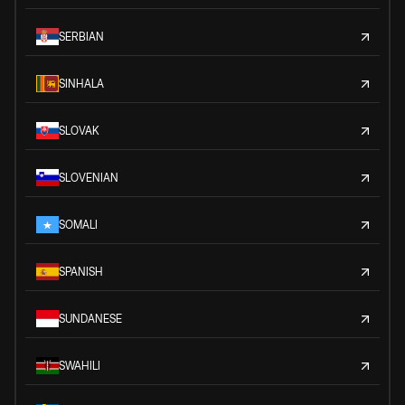
SERBIAN
SINHALA
SLOVAK
SLOVENIAN
SOMALI
SPANISH
SUNDANESE
SWAHILI