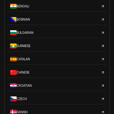
BENGALI
BOSNIAN
BULGARIAN
BURMESE
CATALAN
CHINESE
CROATIAN
CZECH
DANISH