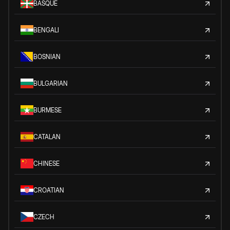
BASQUE
BENGALI
BOSNIAN
BULGARIAN
BURMESE
CATALAN
CHINESE
CROATIAN
CZECH