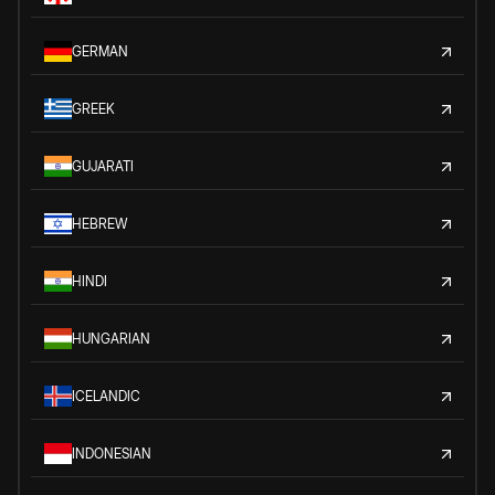
GERMAN
GREEK
GUJARATI
HEBREW
HINDI
HUNGARIAN
ICELANDIC
INDONESIAN