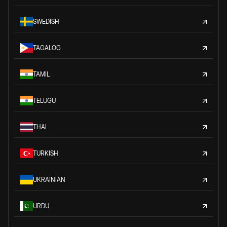
SWEDISH
TAGALOG
TAMIL
TELUGU
THAI
TURKISH
UKRAINIAN
URDU