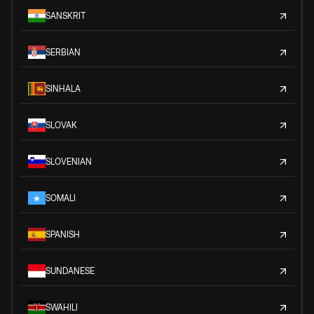
SANSKRIT
SERBIAN
SINHALA
SLOVAK
SLOVENIAN
SOMALI
SPANISH
SUNDANESE
SWAHILI