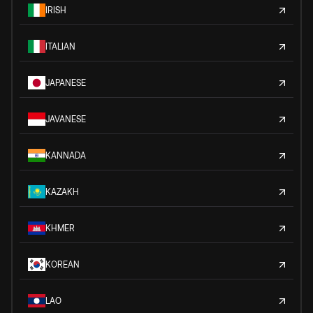
IRISH
ITALIAN
JAPANESE
JAVANESE
KANNADA
KAZAKH
KHMER
KOREAN
LAO