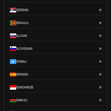
SERBIAN
SINHALA
SLOVAK
SLOVENIAN
SOMALI
SPANISH
SUNDANESE
SWAHILI