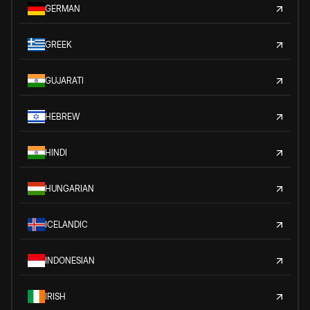
GERMAN
GREEK
GUJARATI
HEBREW
HINDI
HUNGARIAN
ICELANDIC
INDONESIAN
IRISH