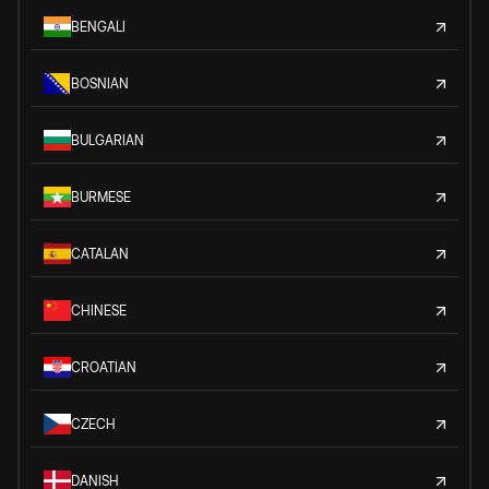
BENGALI
BOSNIAN
BULGARIAN
BURMESE
CATALAN
CHINESE
CROATIAN
CZECH
DANISH