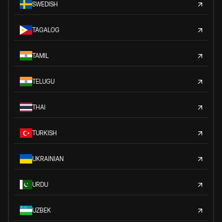
SWEDISH
TAGALOG
TAMIL
TELUGU
THAI
TURKISH
UKRAINIAN
URDU
UZBEK