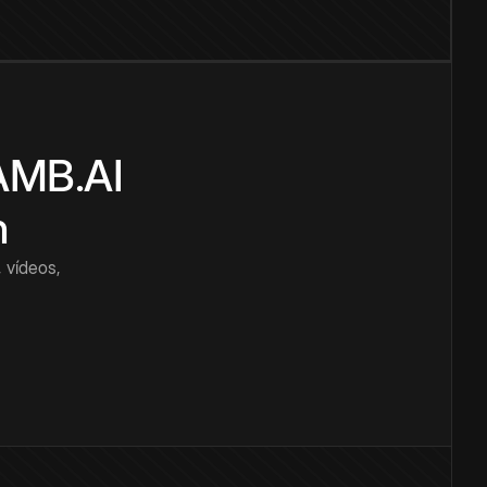
CAMB.AI
n
 vídeos,