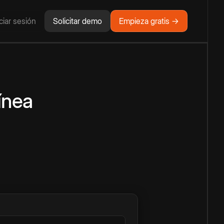
iciar sesión
Solicitar demo
Empieza gratis →
ínea