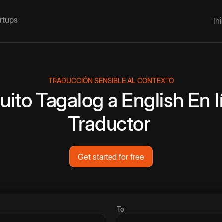
artups
In
TRADUCCIÓN SENSIBLE AL CONTEXTO
uito
Tagalog
a
English
En l
Traductor
Get started for free
To