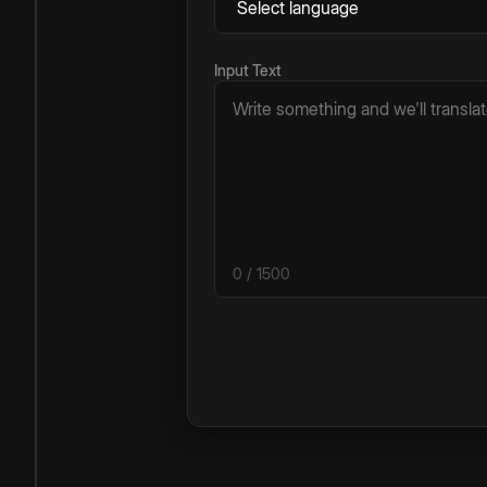
Input Text
0
/ 1500