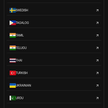
SWEDISH
TAGALOG
TAMIL
TELUGU
THAI
TURKISH
UKRAINIAN
URDU