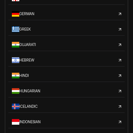
GERMAN
GREEK
GUJARATI
HEBREW
HINDI
HUNGARIAN
ICELANDIC
INDONESIAN