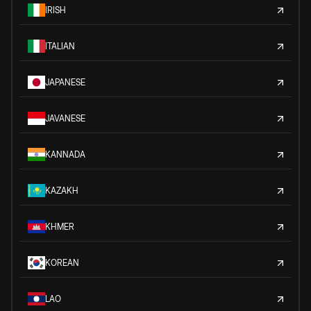
IRISH
ITALIAN
JAPANESE
JAVANESE
KANNADA
KAZAKH
KHMER
KOREAN
LAO