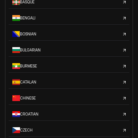
BASQUE
BENGALI
BOSNIAN
BULGARIAN
BURMESE
CATALAN
CHINESE
CROATIAN
CZECH